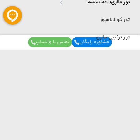
تور مالزی
(مشاهده همه)
تور کوالالامپور
تور ترکیبی مالزی
مشاوره رایگان
تماس با واتساپ
تور سنگاپور
تور شهرکرد
تور چین
برای آگاهی از تور های لحظه آخری ما عضو شوید
تور چین
(مشاهده همه)
ما از هر مبدا و به هر مقصدی بهترین برنامه سفر
رو برات میچینیم فقط کافیه شمارتو اینجا بزاری به
زودی با شما تماس می‌گیریم.
تور ترکیبی چین