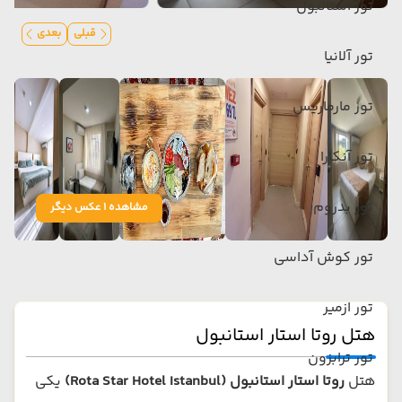
تور استانبول
قبلی
بعدی
تور آلانیا
تور مارماریس
تور آنکارا
تور بدروم
مشاهده 1 عکس دیگر
تور کوش آداسی
تور ازمیر
هتل روتا استار استانبول
تور ترابزون
هتل
روتا استار استانبول (Rota Star Hotel Istanbul)
یکی