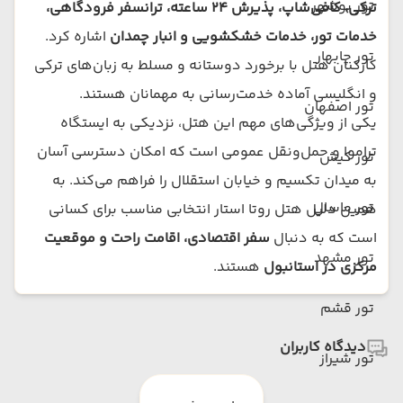
تور بوشهر
ترکی، کافی‌شاپ، پذیرش ۲۴ ساعته، ترانسفر فرودگاهی،
خدمات تور، خدمات خشکشویی و انبار چمدان
اشاره کرد.
تور چابهار
کارکنان هتل با برخورد دوستانه و مسلط به زبان‌های ترکی
و انگلیسی آماده خدمت‌رسانی به مهمانان هستند.
تور اصفهان
یکی از ویژگی‌های مهم این هتل، نزدیکی به ایستگاه
تراموا و حمل‌ونقل عمومی است که امکان دسترسی آسان
تور کیش
به میدان تکسیم و خیابان استقلال را فراهم می‌کند. به
تور ماسال
همین دلیل هتل روتا استار انتخابی مناسب برای کسانی
است که به دنبال
سفر اقتصادی، اقامت راحت و موقعیت
تور مشهد
مرکزی در استانبول
هستند.
تور قشم
دیدگاه کاربران
تور شیراز