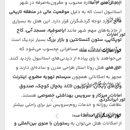
تور ترکیبی ترکیه
از هتل‌های ۳ ستاره محبوب و مقرون‌به‌صرفه در شهر
استانبول است که به دلیل
موقعیت عالی در منطقه تاریخی
تور وان
فاتح
مورد توجه گردشگران قرار دارد. این هتل به بسیاری
از جاذبه‌های مهم شهر مانند
ایاصوفیه، مسجد آبی، کاخ
تور امارات
توپکاپی، ستون کنستانتین و بازار بزرگ
بسیار نزدیک است
و گزینه‌ای ایده‌آل برای مسافرانی محسوب می‌شود که
تور امارات
(مشاهده همه)
می‌خواهند با پای پیاده از دیدنی‌های استانبول بازدید کنند.
تور دبی
اتاق‌های هتل روتا استار طراحی مدرن و ساده‌ای دارند و
مجهز به امکاناتی همچون
سیستم تهویه مطبوع، اینترنت
تور نمایشگاهی دبی
وای‌فای رایگان، تلویزیون LCD، یخچال کوچک، صندوق
امانات، میزکار و سرویس بهداشتی خصوصی
هستند.
تور ایرانگردی
نظافت روزانه و خدمات روم‌سرویس نیز برای راحتی بیشتر
مهمانان ارائه می‌شود.
تور ایرانگردی
(مشاهده همه)
از امکانات هتل می‌توان به
رستوران با منوی بین‌المللی و