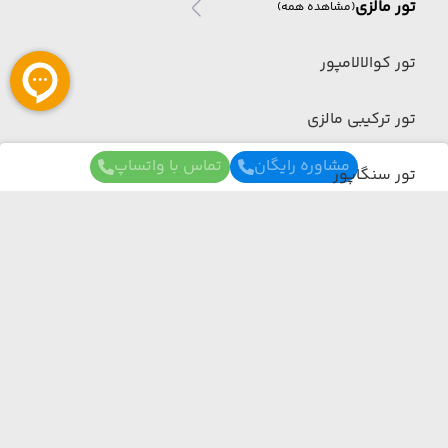
تور مالزی
(مشاهده همه)
تور کوالالامپور
تور ترکیبی مالزی
مشاوره رایگان
تماس با واتساپ
تور سنگاپور
تور شهرکرد
تور چین
برای آگاهی از تور های لحظه آخری ما عضو شوید
تور چین
(مشاهده همه)
ما از هر مبدا و به هر مقصدی بهترین برنامه سفر
تور ترکیبی چین
رو برات میچینیم فقط کافیه شمارتو اینجا بزاری به
زودی با شما تماس می‌گیریم.