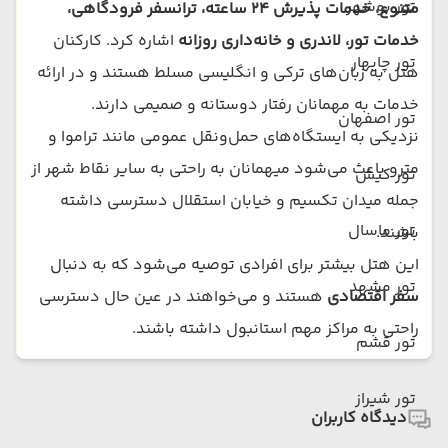
تور بوشهر
متنوع، خدمات پذیرش ۲۴ ساعته، ترانسفر فرودگاهی،
خدمات تور، لاندری و خانه‌داری روزانه
اشاره کرد. کارکنان
تور چابهار
هتل به زبان‌های ترکی و انگلیسی مسلط هستند و در ارائه
خدمات به مهمانان رفتار دوستانه و صمیمی دارند.
تور اصفهان
نزدیکی به ایستگاه‌های حمل‌ونقل عمومی مانند تراموا و
مترو باعث می‌شود میهمانان به راحتی به سایر نقاط شهر از
تور کیش
جمله میدان تکسیم و خیابان استقلال دسترسی داشته
تور ماسال
باشند.
این هتل بیشتر برای افرادی توصیه می‌شود که به دنبال
تور مشهد
سفر اقتصادی
هستند و می‌خواهند در عین حال دسترسی
راحتی به مراکز مهم استانبول داشته باشند.
تور قشم
تور شیراز
دیدگاه کاربران