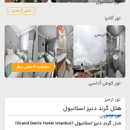
تور استانبول
قبلی
بعدی
تور آلانیا
تور مارماریس
تور آنکارا
تور بدروم
مشاهده 3 عکس دیگر
تور کوش آداسی
تور ازمیر
هتل گرند دنیز استانبول
تور ترابزون
هتل
گرند دنیز استانبول (Grand Deniz Hotel Istanbul)