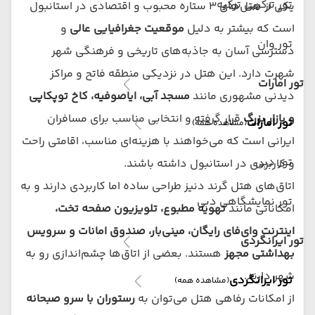
تور ترکیبی ترکیه
یکی از هتل‌های ۳ ستاره محبوب و اقتصادی در استانبول
است که بیشتر به دلیل
موقعیت جغرافیایی عالی
و
تور وان
دسترسی آسان به جاذبه‌های تاریخی و فرهنگی شهر
شهرت دارد. این هتل در نزدیکی منطقه فاتح و مراکز
تور امارات
دیدنی مشهوری مانند
مسجد آبی، ایاصوفیه، کاخ توپکاپی
و بازار بزرگ
قرار گرفته و انتخابی مناسب برای مسافران
تور امارات
(مشاهده همه)
ایرانی است که می‌خواهند با هزینه‌ای مناسب، اقامتی راحت
تور دبی
و کاربردی در استانبول داشته باشند.
اتاق‌های هتل گرند دنیز طراحی ساده اما کاربردی دارند و به
تور نمایشگاهی دبی
امکاناتی مانند
تهویه مطبوع، تلویزیون صفحه تخت،
اینترنت وای‌فای رایگان، مینی‌بار، صندوق امانات و سرویس
تور ایرانگردی
بهداشتی مجهز
هستند. بعضی از اتاق‌ها چشم‌اندازی رو به
شهر دارند.
تور ایرانگردی
(مشاهده همه)
از امکانات رفاهی هتل می‌توان به
رستوران با سرو صبحانه