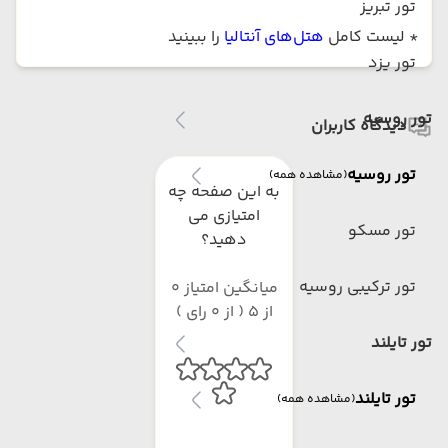
تور تبریز
* لیست کامل
هتل‌های آنتالیا
را ببینید
تور یزد
تور روسیه
دیدگاه کاربران
تور روسیه
(مشاهده همه)
به این صفحه چه
امتیازی می
تور مسکو
دهید؟
تور ترکیبی روسیه
میانگین امتیاز 0
از 5 ( از 0 رای )
تور تایلند
تور تایلند
(مشاهده همه)