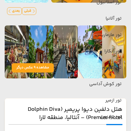
تور استانبول
قبلی
بعدی
تور آلانیا
تور مارماریس
تور آنکارا
تور بدروم
مشاهده 9 عکس دیگر
تور کوش آداسی
تور ازمیر
هتل دلفین دیوا پریمیر (Dolphin Diva
تور ترابزون
Premier Hotel) – آنتالیا، منطقه لارا