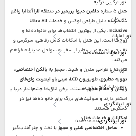
تور ترکیبی ترکیه
هتل ۵ ستاره
دلفین دیوا پریمیر
در منطقه
لارا آنتالیا
واقع
تور وان
شده و به دلیل طراحی لوکس و خدمات
Ultra All
Inclusive
، یکی از بهترین انتخاب‌ها برای خانواده‌ها و
تور امارات
زوج‌ها است. این هتل با امکانات کامل رفاهی، سرگرمی و
تفریحی، تجربه‌ای بی‌نظیر از سفر به سواحل مدیترانه فراهم
تور امارات
(مشاهده همه)
می‌کند.
اتاق‌ها با طراحی مدرن و شیک، مجهز به
بالکن اختصاصی،
تور دبی
تهویه مطبوع، تلویزیون LCD، مینی‌بار، اینترنت وای‌فای
تور نمایشگاهی دبی
رایگان و حمام مجهز
هستند. برخی اتاق‌ها چشم‌انداز دریا یا
استخر دارند و سوئیت‌های بزرگ برای خانواده‌ها نیز در
تور ایرانگردی
دسترس هستند.
امکانات و خدمات هتل:
تور ایرانگردی
(مشاهده همه)
ساحل اختصاصی شنی و مجهز
با تخت و چتر آفتاب‌گیر