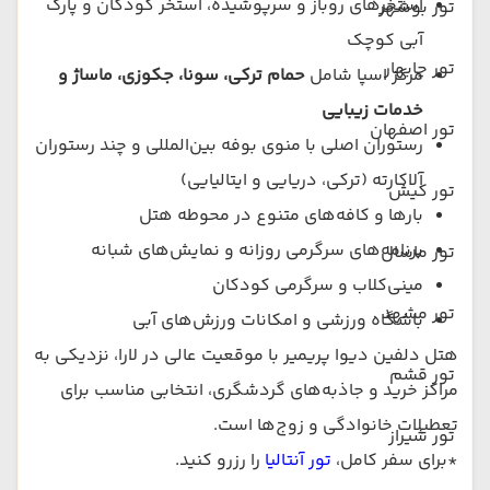
استخرهای روباز و سرپوشیده، استخر کودکان و پارک
تور بوشهر
آبی کوچک
تور چابهار
مرکز اسپا شامل
حمام ترکی، سونا، جکوزی، ماساژ و
خدمات زیبایی
تور اصفهان
رستوران اصلی با منوی بوفه بین‌المللی و چند رستوران
آلاکارته (ترکی، دریایی و ایتالیایی)
تور کیش
بارها و کافه‌های متنوع در محوطه هتل
برنامه‌های سرگرمی روزانه و نمایش‌های شبانه
تور ماسال
مینی‌کلاب و سرگرمی کودکان
تور مشهد
باشگاه ورزشی و امکانات ورزش‌های آبی
هتل دلفین دیوا پریمیر با موقعیت عالی در لارا، نزدیکی به
تور قشم
مراکز خرید و جاذبه‌های گردشگری، انتخابی مناسب برای
تعطیلات خانوادگی و زوج‌ها است.
تور شیراز
*برای سفر کامل،
تور آنتالیا
را رزرو کنید.