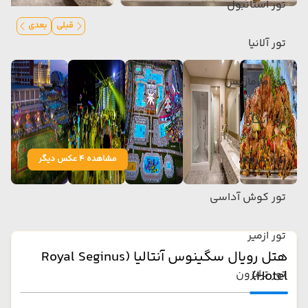
تور استانبول
قبلی
بعدی
تور آلانیا
تور مارماریس
تور آنکارا
تور بدروم
مشاهده 4 عکس دیگر
تور کوش آداسی
تور ازمیر
هتل رویال سگینوس آنتالیا (Royal Seginus
Hotel)
تور ترابزون