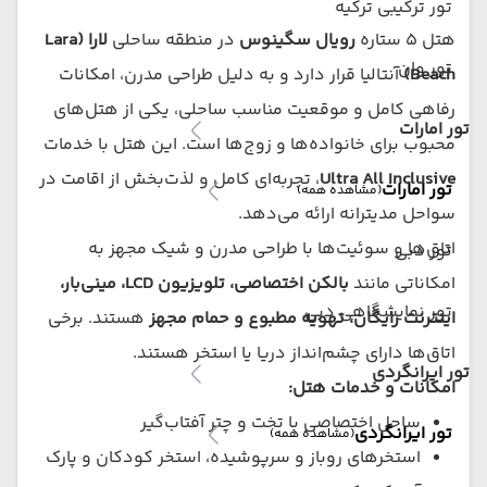
تور ترکیبی ترکیه
هتل ۵ ستاره
رویال سگینوس
در منطقه ساحلی
لارا (Lara
تور وان
Beach)
آنتالیا قرار دارد و به دلیل طراحی مدرن، امکانات
رفاهی کامل و موقعیت مناسب ساحلی، یکی از هتل‌های
تور امارات
محبوب برای خانواده‌ها و زوج‌ها است. این هتل با خدمات
Ultra All Inclusive
، تجربه‌ای کامل و لذت‌بخش از اقامت در
تور امارات
(مشاهده همه)
سواحل مدیترانه ارائه می‌دهد.
اتاق‌ها و سوئیت‌ها با طراحی مدرن و شیک مجهز به
تور دبی
امکاناتی مانند
بالکن اختصاصی، تلویزیون LCD، مینی‌بار،
تور نمایشگاهی دبی
اینترنت رایگان، تهویه مطبوع و حمام مجهز
هستند. برخی
اتاق‌ها دارای چشم‌انداز دریا یا استخر هستند.
تور ایرانگردی
امکانات و خدمات هتل:
ساحل اختصاصی با تخت و چتر آفتاب‌گیر
تور ایرانگردی
(مشاهده همه)
استخرهای روباز و سرپوشیده، استخر کودکان و پارک