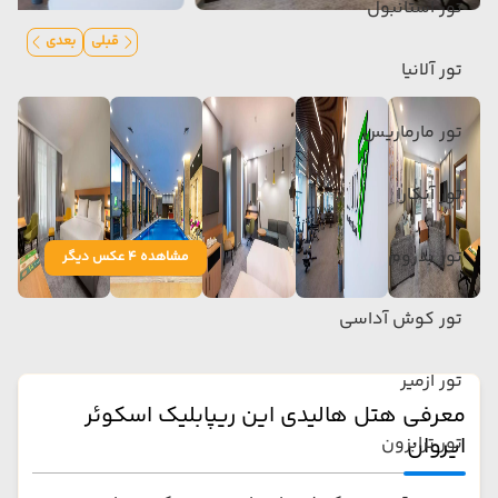
تور استانبول
قبلی
بعدی
تور آلانیا
تور مارماریس
تور آنکارا
تور بدروم
مشاهده 4 عکس دیگر
تور کوش آداسی
تور ازمیر
معرفی هتل هالیدی این ریپابلیک اسکوئر
ایروان
تور ترابزون