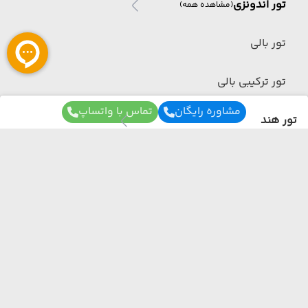
تور اندونزی
(مشاهده همه)
تور بالی
تور ترکیبی بالی
مشاوره رایگان
تماس با واتساپ
تور هند
تور هند
(مشاهده همه)
تور گوا
برای آگاهی از تور های لحظه آخری ما عضو شوید
تور ترکیبی هند
ما از هر مبدا و به هر مقصدی بهترین برنامه سفر
تور مالزی
رو برات میچینیم فقط کافیه شمارتو اینجا بزاری به
زودی با شما تماس می‌گیریم.