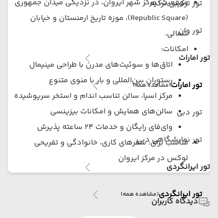
موقعیت: مرکز شهر ایروان، در نزدیکی میدان جمهوری
تور ترکیبی ترکیه
(Republic Square)، موزه تاریخ ارمنستان و خیابان
تور وان
شمالی.
امکانات:
تور امارات
اتاق‌ها و سوئیت‌های مدرن با طراحی مینیمال
رستوران بین‌المللی و بار با منوی متنوع
تور امارات
(مشاهده همه)
مرکز اسپا، سالن تناسب اندام و استخر سرپوشیده
سالن‌های همایش و امکانات بیزینسی
تور دبی
وای‌فای رایگان و خدمات ۲۴ ساعته پذیرش
تور نمایشگاهی دبی
مناسب برای: سفرهای کاری، خانوادگی و تفریحی
لوکس در مرکز ایروان
تور ایرانگردی
تور ایرانگردی
(مشاهده همه)
دیدگاه کاربران