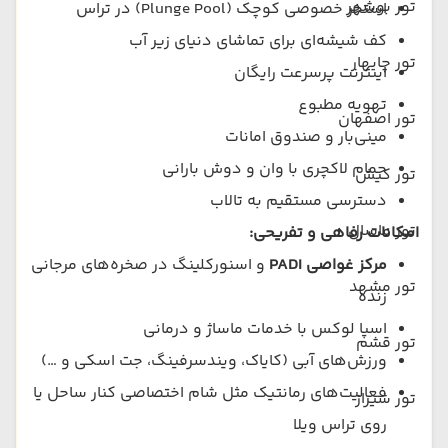
تور بوشهر
استخر خصوصی کوچک (Plunge Pool) در تراس
کف شیشه‌ای برای تماشای دنیای زیر آب
تور چابهار
اینترنت پرسرعت رایگان
تهویه مطبوع
تور اصفهان
مینی‌بار و صندوق امانات
حمام لاکچری با وان و دوش بارانی
تور کیش
دسترسی مستقیم به تالاب
تور ماسال
امکانات رفاهی و تفریحی:
مرکز غواصی PADI
و اسنورکلینگ در صخره‌های مرجانی
تور مشهد
زنده
اسپا لوکس با خدمات ماساژ و درمانی
تور قشم
ورزش‌های آبی (کایاک، ویندسرفینگ، جت اسکی و …)
فعالیت‌های رمانتیک مثل شام اختصاصی کنار ساحل یا
تور شیراز
روی تراس ویلا