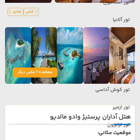
تور استانبول
قبلی
بعدی
تور آلانیا
تور مارماریس
تور آنکارا
تور بدروم
مشاهده 6 عکس دیگر
تور کوش آداسی
تور ازمیر
هتل آداران پرستیژ وادو مالدیو
تور ترابزون
موقعیت مکانی: