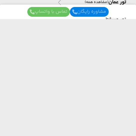
تور عمان
(مشاهده همه)
مشاوره رایگان
تماس با واتساپ
تور مسقط
تور تونس
تور تونس
(مشاهده همه)
برای آگاهی از تور های لحظه آخری ما عضو شوید
تور تونس
ما از هر مبدا و به هر مقصدی بهترین برنامه سفر
رو برات میچینیم فقط کافیه شمارتو اینجا بزاری به
تور آذربایجان
زودی با شما تماس می‌گیریم.
تور آذربایجان
(مشاهده همه)
تور باکو
ارسال