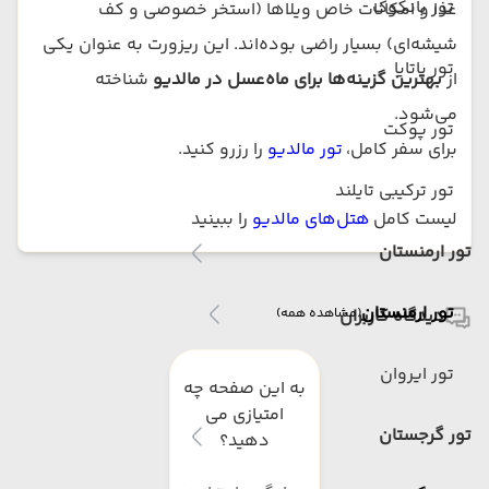
تور بانکوک
غذا و امکانات خاص ویلاها (استخر خصوصی و کف
شیشه‌ای) بسیار راضی بوده‌اند. این ریزورت به عنوان یکی
تور پاتایا
از
بهترین گزینه‌ها برای ماه‌عسل در مالدیو
شناخته
می‌شود.
تور پوکت
برای سفر کامل،
تور مالدیو
را رزرو کنید.
تور ترکیبی تایلند
لیست کامل
هتل‌های مالدیو
را ببینید
تور ارمنستان
تور ارمنستان
دیدگاه کاربران
(مشاهده همه)
تور ایروان
به این صفحه چه
امتیازی می
تور گرجستان
دهید؟