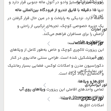
تور ترکیبی ترکیه
ریزورت آداران پرستیژ وادو در آتول ماله جنوبی قرار دارد و
تنها
۱۵ دقیقه با قایق تندرو از فرودگاه بین‌المللی ماله
تور وان
فاصله دارد. نزدیکی به پایتخت و در عین حال قرار گرفتن در
یک جزیره خصوصی کوچک، تجربه‌ای ترکیبی از راحتی و
تور امارات
آرامش را برای مسافران فراهم می‌کند.
ساختمان و طراحی:
تور امارات
(مشاهده همه)
این ریزورت لاکچری کوچک و خاص به‌طور کامل از ویلاهای
تور دبی
روی آب تشکیل شده است. طراحی سنتی مالدیوی در کنار
دکوراسیون مدرن و امکانات لوکس، فضایی بسیار رمانتیک
تور نمایشگاهی دبی
و انحصاری ایجاد کرده است.
اتاق‌ها و ویلاها:
تور ایرانگردی
تمامی واحدهای اقامتی این ریزورت
ویلاهای روی آب
(Overwater Villas)
هستند.
تور ایرانگردی
(مشاهده همه)
امکانات اتاق‌ها: