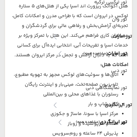
تور ترکیبی ترکیه
هتل آکواتک ریزورت اند اسپا یکی از هتل‌های ۵ ستاره
لوکس در ایروان است که با طراحی مدرن و امکانات کامل،
تور وان
تجربه‌ای آرامش‌بخش و رفاهی عالی برای گردشگران و
مسافران کاری فراهم می‌کند. این هتل با تمرکز ویژه بر
تور امارات
خدمات اسپا و تفریحات آبی، انتخابی ایده‌آل برای کسانی
تور امارات
(مشاهده همه)
است که به دنبال آرامش و تجمل در مرکز ایروان هستند.
امکانات هتل:
تور دبی
اتاق‌ها و سوئیت‌های لوکس مجهز به تهویه مطبوع،
تلویزیون صفحه‌تخت، مینی‌بار و اینترنت رایگان
تور نمایشگاهی دبی
رستوران با غذاهای محلی و بین‌المللی
کافی‌شاپ و بار
تور ایرانگردی
مرکز اسپا با سونا، ماساژ و جکوزی
تور ایرانگردی
(مشاهده همه)
استخر سرپوشیده و روباز
پذیرش ۲۴ ساعته و روم‌سرویس