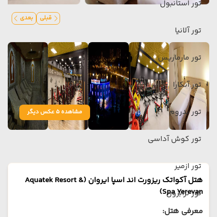
تور استانبول
قبلی
بعدی
تور آلانیا
تور مارماریس
تور آنکارا
تور بدروم
مشاهده 5 عکس دیگر
تور کوش آداسی
تور ازمیر
هتل آکواتک ریزورت اند اسپا ایروان (Aquatek Resort &
Spa Yerevan)
تور ترابزون
معرفی هتل: