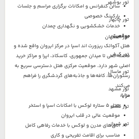
تور بوشهر
سالن کنفرانس و امکانات برگزاری مراسم و جلسات
پارکینگ خصوصی
تور چابهار
خدمات خشکشویی و نگهداری چمدان
موقعیت:
تور اصفهان
هتل آکواتک ریزورت اند اسپا در مرکز ایروان واقع شده و
تور کیش
فاصله کمی تا میدان جمهوری، کاسکاد، اپرا و مراکز خرید
اصلی شهر دارد. موقعیت مرکزی هتل دسترسی سریع به
تور ماسال
رستوران‌ها، کافه‌ها و جاذبه‌های گردشگری را فراهم
می‌کند.
تور مشهد
مزایا:
هتل ۵ ستاره لوکس با امکانات اسپا و استخر
تور قشم
موقعیت عالی در قلب ایروان
تور شیراز
اتاق‌های مدرن و لوکس با خدمات رفاهی کامل
مناسب برای اقامت تفریحی و کاری