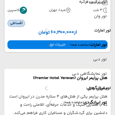
تور ترکیبی ترکیه
مرداد 1405
3 شب
مبدا: تهران
کاسپین
تور وان
اقساطی
تور امارات
از
۶۰٬۳۰۰٬۰۰۰ تومان
جزییات تور
تور امارات
(مشاهده همه)
تور دبی
تور نمایشگاهی دبی
هتل پرایمر ایروان (Premier Hotel Yerevan)
تور ایرانگردی
معرفی هتل:
هتل پرایمر یکی از هتل‌های ۴ ستاره مدرن در ایروان است
تور ایرانگردی
(مشاهده همه)
که با فضایی شیک و خدمات حرفه‌ای، اقامتی راحت و
دلنشین برای گردشگران و مسافران کاری فراهم می‌کند.