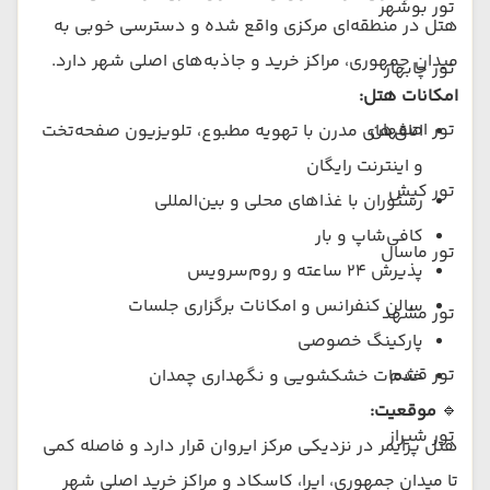
تور بوشهر
هتل در منطقه‌ای مرکزی واقع شده و دسترسی خوبی به
میدان جمهوری، مراکز خرید و جاذبه‌های اصلی شهر دارد.
تور چابهار
امکانات هتل:
تور اصفهان
اتاق‌های مدرن با تهویه مطبوع، تلویزیون صفحه‌تخت
و اینترنت رایگان
تور کیش
رستوران با غذاهای محلی و بین‌المللی
کافی‌شاپ و بار
تور ماسال
پذیرش ۲۴ ساعته و روم‌سرویس
سالن کنفرانس و امکانات برگزاری جلسات
تور مشهد
پارکینگ خصوصی
تور قشم
خدمات خشکشویی و نگهداری چمدان
🔹
موقعیت:
تور شیراز
هتل پرایمر در نزدیکی مرکز ایروان قرار دارد و فاصله کمی
تا میدان جمهوری، اپرا، کاسکاد و مراکز خرید اصلی شهر