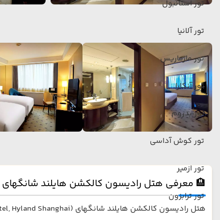
تور استانبول
تور آلانیا
تور مارماریس
تور آنکارا
تور بدروم
تور کوش آداسی
تور ازمیر
🏨 معرفی هتل رادیسون کالکشن هایلند شانگهای
تور ترابزون
هتل رادیسون کالکشن هایلند شانگهای (Radisson Collection Hotel, Hyland Shanghai) یکی از هتل‌های پنج‌ستاره لوکس در قلب شهر شانگهای است.