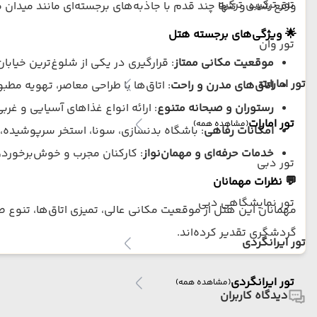
تور ترکیبی ترکیه
واقع شده و تنها چند قدم با جاذبه‌های برجسته‌ای مانند میدان م
🌟 ویژگی‌های برجسته هتل
تور وان
موقعیت مکانی ممتاز
:
قرارگیری در یکی از شلوغ‌ترین خیابا
تور امارات
اتاق‌های مدرن و راحت
:
اتاق‌ها با طراحی معاصر، تهویه مطب
رستوران و صبحانه متنوع
:
ارائه انواع غذاهای آسیایی و غرب
تور امارات
(مشاهده همه)
امکانات رفاهی
:
باشگاه بدنسازی، سونا، استخر سرپوشیده، 
خدمات حرفه‌ای و مهمان‌نواز
:
کارکنان مجرب و خوش‌برخورد، ارائه خدمات ۲۴ ساعته، و توجه به 
تور دبی
💬 نظرات مهمانان
تور نمایشگاهی دبی
مهمانان این هتل از موقعیت مکانی عالی، تمیزی اتاق‌ها، تنوع ص
گردشگری تقدیر کرده‌اند.
تور ایرانگردی
تور ایرانگردی
(مشاهده همه)
دیدگاه کاربران