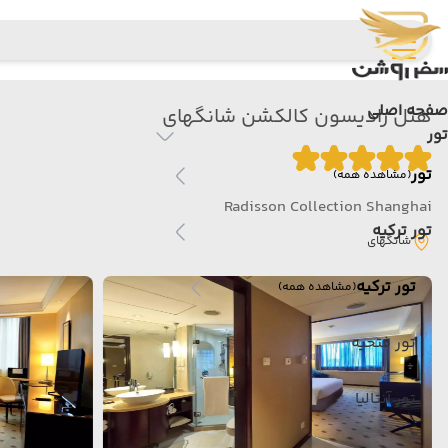
صفحه اصلی
هتل رادیسون کالکشن شانگهای
تور
تور
(مشاهده همه)
Radisson Collection Shanghai
تور ترکیه
شانگهای
تور ترکیه
(مشاهده همه)
تور فتحیه
تور آنتالیا