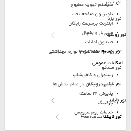
تور تبریز
سیستم تهویه مطبوع
تلویزیون صفحه تخت
تور یزد
اینترنت پرسرعت رایگان
مینی‌بار و یخچال
تور روسیه
صندوق امانات
تور روسیه
حمام اختصاصی با لوازم بهداشتی
(مشاهده همه)
امکانات عمومی
تور مسکو
رستوران و کافی‌شاپ
تور ترکیبی روسیه
اینترنت رایگان در تمام بخش‌ها
پذیرش ۲۴ ساعته
تور تایلند
پارکینگ
خدمات روم‌سرویس
تور تایلند
(مشاهده همه)