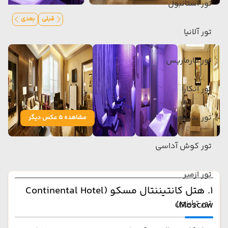
تور استانبول
قبلی
بعدی
تور آلانیا
تور مارماریس
تور آنکارا
تور بدروم
مشاهده 5 عکس دیگر
تور کوش آداسی
تور ازمیر
۱. هتل کانتیننتال مسکو (Continental Hotel
تور ترابزون
Moscow)