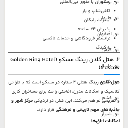
رستوران با منوی بین‌المللی
تور بوشهر
کافی‌شاپ و بار
تور چابهار
اینترنت رایگان
پذیرش ۲۴ ساعته
تور اصفهان
ترانسفر فرودگاهی و خدمات تاکسی
پارکینگ
تور کیش
۲. هتل گلدن رینگ مسکو (Golden Ring Hotel
تور ماسال
Moscow)
تور مشهد
هتل گلدن رینگ
هتلی ۴ ستاره در مسکو است که با طراحی
کلاسیک و امکانات مدرن، اقامتی راحت برای مسافران کاری
تور قشم
و تفریحی فراهم می‌کند. این هتل در نزدیکی
مرکز شهر و
جاذبه‌های مهم تاریخی و فرهنگی
قرار دارد.
تور شیراز
امکانات اتاق‌ها