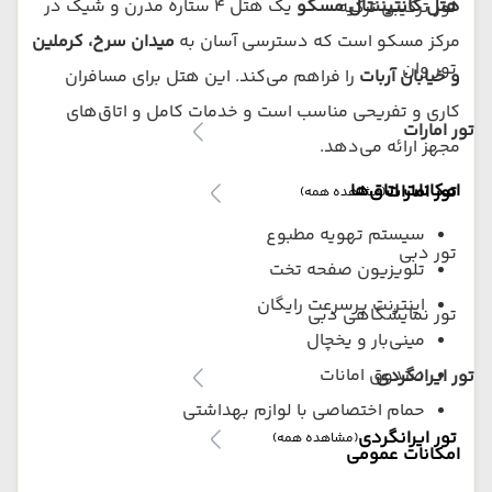
هتل کانتیننتال مسکو
یک هتل ۴ ستاره مدرن و شیک در
تور ترکیبی ترکیه
مرکز مسکو است که دسترسی آسان به
میدان سرخ، کرملین
تور وان
و خیابان آربات
را فراهم می‌کند. این هتل برای مسافران
کاری و تفریحی مناسب است و خدمات کامل و اتاق‌های
تور امارات
مجهز ارائه می‌دهد.
امکانات اتاق‌ها
تور امارات
(مشاهده همه)
سیستم تهویه مطبوع
تور دبی
تلویزیون صفحه تخت
اینترنت پرسرعت رایگان
تور نمایشگاهی دبی
مینی‌بار و یخچال
صندوق امانات
تور ایرانگردی
حمام اختصاصی با لوازم بهداشتی
تور ایرانگردی
(مشاهده همه)
امکانات عمومی