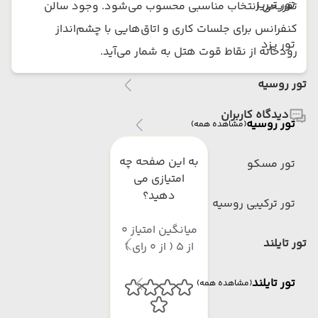
تور تبریز
تفریحی انتخاب مناسبی محسوب می‌شود. وجود سالن
کنفرانس برای جلسات کاری و اتاق‌هایی با چشم‌انداز
تور یزد
رودخانه از نقاط قوت هتل به شمار می‌آید.
تور روسیه
دیدگاه کاربران
تور روسیه
(مشاهده همه)
به این صفحه چه
تور مسکو
امتیازی می
دهید؟
تور ترکیبی روسیه
میانگین امتیاز 0
تور تایلند
از 5 ( از 0 رای )
تور تایلند
(مشاهده همه)