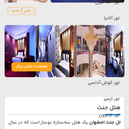
تور استانبول
قبلی
بعدی
تور آلانیا
تور مارماریس
تور آنکارا
تور بدروم
مشاهده 1 عکس دیگر
تور کوش آداسی
تور ازمیر
هتل جنت
تور ترابزون
تل جنت اصفهان
یک هتل سه‌ستاره نوساز است که در سال