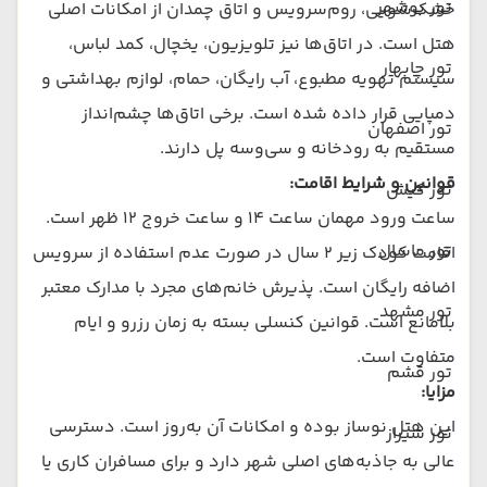
تور بوشهر
خشک‌شویی، روم‌سرویس و اتاق چمدان از امکانات اصلی
هتل است. در اتاق‌ها نیز تلویزیون، یخچال، کمد لباس،
تور چابهار
سیستم تهویه مطبوع، آب رایگان، حمام، لوازم بهداشتی و
دمپایی قرار داده شده است. برخی اتاق‌ها چشم‌انداز
تور اصفهان
مستقیم به رودخانه و سی‌وسه پل دارند.
قوانین و شرایط اقامت:
تور کیش
ساعت ورود مهمان ساعت ۱۴ و ساعت خروج ۱۲ ظهر است.
تور ماسال
اقامت کودک زیر ۲ سال در صورت عدم استفاده از سرویس
اضافه رایگان است. پذیرش خانم‌های مجرد با مدارک معتبر
تور مشهد
بلامانع است. قوانین کنسلی بسته به زمان رزرو و ایام
متفاوت است.
تور قشم
مزایا:
این هتل نوساز بوده و امکانات آن به‌روز است. دسترسی
تور شیراز
عالی به جاذبه‌های اصلی شهر دارد و برای مسافران کاری یا