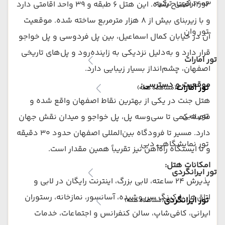
تور ترکیبی ترکیه
۱۴۰۳ افتتاح شده. این هتل ۶ طبقه و ۳۹ واحد اقامتی دارد
و با زیربنای بیش از ۸ هزار مترمربع ساخته شده. موقعیت
تور وان
آن در خیابان کمال اسماعیل، بین پل فردوسی و پل خواجو
قرار دارد و به‌دلیل نزدیکی به زاینده‌رود و پل‌های تاریخی
تور امارات
اصفهان، چشم‌انداز بسیار زیبایی دارد.
موقعیت و دسترسی:
تور امارات
(مشاهده همه)
هتل جنت در یکی از بهترین نقاط اصفهان واقع شده و
تور دبی
فاصله کمی تا سی‌وسه پل، پل خواجو و میدان نقش جهان
دارد. مسیر تا فرودگاه بین‌المللی اصفهان حدود ۳۰ دقیقه
تور نمایشگاهی دبی
و تا ایستگاه راه‌آهن نیز تقریباً همین مقدار است.
امکانات هتل:
تور ایرانگردی
پذیرش ۲۴ ساعته، لابی بزرگ، اینترنت رایگان در لابی و
اتاق‌ها، پارکینگ سرپوشیده، آسانسور، نمازخانه، رستوران
تور ایرانگردی
(مشاهده همه)
ایرانی، کافی‌شاپ، سالن کنفرانس و اجتماعات، خدمات