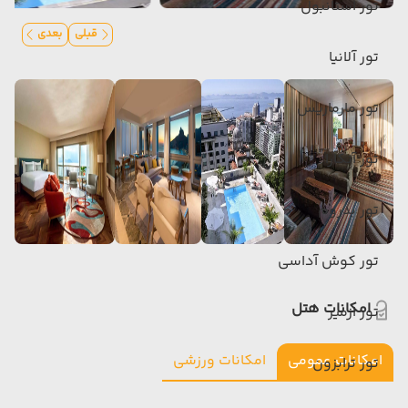
تور استانبول
قبلی
بعدی
تور آلانیا
تور مارماریس
تور آنکارا
تور بدروم
تور کوش آداسی
امکانات هتل
تور ازمیر
امکانات عمومی
امکانات ورزشی
تور ترابزون