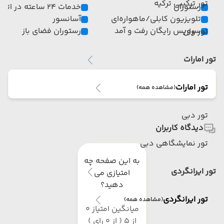
تور ترکیبی ترکیه
رستوران
خدمات 24 ساعته در اتاق
تلویزیون کابلی/ماهواره‌ای
آسانسور
سرویس رایگان رفت و آمد
رستوران فضای باز
تور وان
تور امارات
تور امارات
(مشاهده همه)
تور دبی
دیدگاه کاربران
تور نمایشگاهی دبی
به این صفحه چه
تور ایرانگردی
امتیازی می
دهید؟
تور ایرانگردی
(مشاهده همه)
میانگین امتیاز 0
از 5 ( از 0 رای )