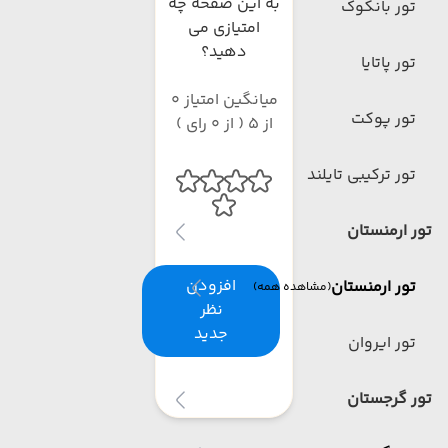
به این صفحه چه
تور بانکوک
امتیازی می
دهید؟
تور پاتایا
میانگین امتیاز 0
تور پوکت
از 5 ( از 0 رای )
تور ترکیبی تایلند
تور ارمنستان
افزودن
تور ارمنستان
(مشاهده همه)
نظر
جدید
تور ایروان
تور گرجستان