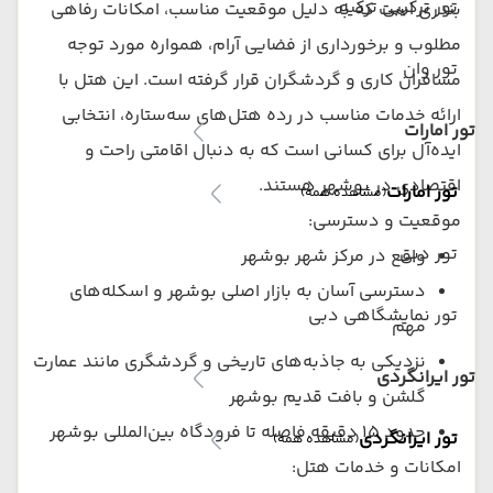
تور ترکیبی ترکیه
بندری است که به دلیل موقعیت مناسب، امکانات رفاهی
مطلوب و برخورداری از فضایی آرام، همواره مورد توجه
تور وان
مسافران کاری و گردشگران قرار گرفته است. این هتل با
ارائه خدمات مناسب در رده هتل‌های سه‌ستاره، انتخابی
تور امارات
ایده‌آل برای کسانی است که به دنبال اقامتی راحت و
اقتصادی در بوشهر هستند.
تور امارات
(مشاهده همه)
موقعیت و دسترسی:
تور دبی
واقع در مرکز شهر بوشهر
دسترسی آسان به بازار اصلی بوشهر و اسکله‌های
تور نمایشگاهی دبی
مهم
نزدیکی به جاذبه‌های تاریخی و گردشگری مانند عمارت
تور ایرانگردی
گلشن و بافت قدیم بوشهر
حدود ۱۵ دقیقه فاصله تا فرودگاه بین‌المللی بوشهر
تور ایرانگردی
(مشاهده همه)
امکانات و خدمات هتل: