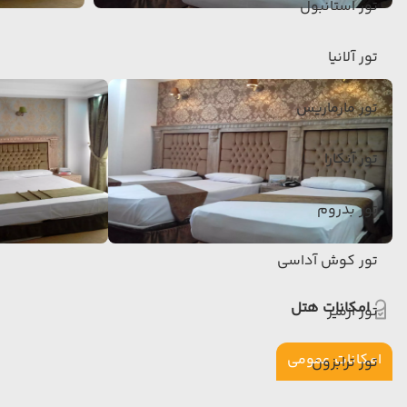
تور استانبول
تور آلانیا
تور مارماریس
تور آنکارا
تور بدروم
تور کوش آداسی
امکانات هتل
تور ازمیر
امکانات عمومی
تور ترابزون