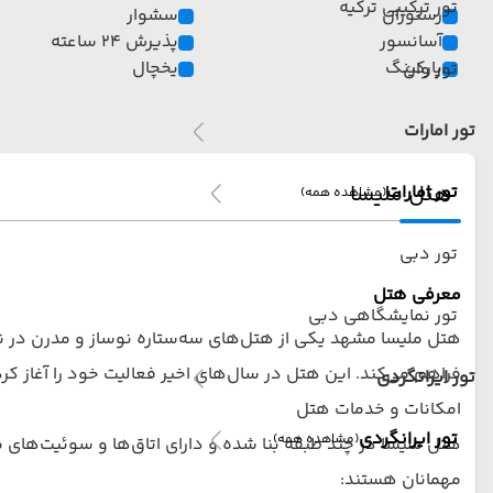
تور ترکیبی ترکیه
رستوران
سشوار
آسانسور
پذیرش 24 ساعته
پارکینگ
یخچال
تور وان
تور امارات
هتل ملیسا
تور امارات
(مشاهده همه)
تور دبی
معرفی هتل
تور نمایشگاهی دبی
هتل ملیسا مشهد یکی از هتل‌های سه‌ستاره نوساز و مدرن در نزدی
فراهم می‌کند. این هتل در سال‌های اخیر فعالیت خود را آغاز ک
تور ایرانگردی
امکانات و خدمات هتل
تور ایرانگردی
(مشاهده همه)
هتل ملیسا در چند طبقه بنا شده و دارای اتاق‌ها و سوئیت‌های م
مهمانان هستند: