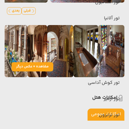
تور استانبول
قبلی
بعدی
تور آلانیا
تور مارماریس
تور آنکارا
تور بدروم
مشاهده 0 عکس دیگر
تور کوش آداسی
امکانات هتل
تور ازمیر
امکانات عمومی
تور ترابزون