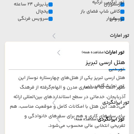
تور ترکیبی ترکیه
رستوران
پذیرش 24 ساعته
کافی شاپ فضای باز
یخچال
سشوار
سرویس فرنگی
تور وان
تور امارات
تور امارات
(مشاهده همه)
هتل ارسی تبریز
تور دبی
هتل ارسی تبریز یکی از هتل‌های چهارستاره نوساز این
تور نمایشگاهی دبی
شهر است که با معماری مدرن و الهام‌گرفته از فرهنگ
آذربایجان، خدماتی در سطح استانداردهای بین‌المللی ارائه
تور ایرانگردی
می‌دهد. این هتل با امکانات کامل و موقعیت مناسب، هم
برای سفرهای کاری و هم برای سفرهای خانوادگی و
تور ایرانگردی
(مشاهده همه)
تفریحی انتخابی عالی محسوب می‌شود.