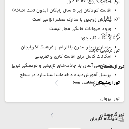
ساعت خروج: ۱۲:۰۰ ظهر
تور بانکوک
اقامت کودکان زیر ۵ سال رایگان (بدون تخت اضافه)
تور پاتایا
پذیرش زوجین با مدارک معتبر الزامی است
ورود حیوانات خانگی مجاز نیست
تور پوکت
مزایا و نکات کاربردی:
معماری زیبا و مدرن با الهام از فرهنگ آذربایجان
تور ترکیبی تایلند
امکانات کامل برای اقامت کاری و تفریحی
دسترسی آسان به جاذبه‌های تاریخی و فرهنگی تبریز
تور ارمنستان
پرسنل آموزش‌دیده و خدمات استاندارد در سطح
تور ارمنستان
(مشاهده همه)
بین‌المللی
تور ایروان
تور گرجستان
دیدگاه کاربران