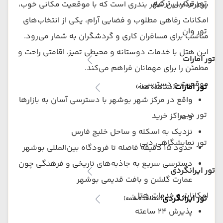
تور ترکیبی ترکیه
پرطرفدار این شهر بندری است که با موقعیت مکانی خوب،
امکانات رفاهی مطلوب و فضایی آرام، یکی از انتخاب‌های
تور وان
مناسب برای مسافران کاری و گردشگران به شمار می‌رود.
این هتل با خدمات دوستانه و محیطی تمیز، اقامتی راحت و
تور امارات
مطمئن را برای مهمانان فراهم می‌کند.
موقعیت و دسترسی:
تور امارات
(مشاهده همه)
واقع در مرکز شهر بوشهر با دسترسی آسان به بازارها
تور دبی
و مراکز خرید
نزدیک به اسکله و ساحل خلیج فارس
تور نمایشگاهی دبی
حدود ۱۵ دقیقه فاصله تا فرودگاه بین‌المللی بوشهر
دسترسی سریع به جاذبه‌های تاریخی و فرهنگی چون
تور ایرانگردی
عمارت گلشن و بافت قدیمی بوشهر
امکانات و خدمات هتل:
تور ایرانگردی
(مشاهده همه)
پذیرش ۲۴ ساعته