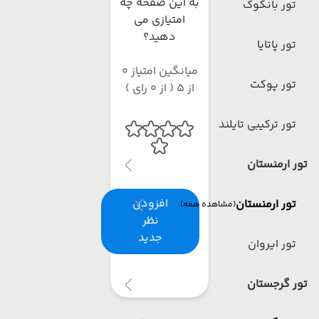
به این صفحه چه
تور بانکوک
امتیازی می
دهید؟
تور پاتایا
میانگین امتیاز 0
تور پوکت
از 5 ( از 0 رای )
تور ترکیبی تایلند
تور ارمنستان
افزودن
تور ارمنستان
(مشاهده همه)
نظر
جدید
تور ایروان
تور گرجستان