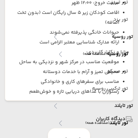
تور تبریز
ساعت خروج: ۱۲:۰۰ ظهر
اقامت کودکان زیر ۵ سال رایگان است (بدون تخت
تور یزد
اضافه)
حیوانات خانگی پذیرفته نمی‌شوند
تور روسیه
ارائه مدارک شناسایی معتبر الزامی است
مزایا و نکات کاربردی:
تور روسیه
(مشاهده همه)
موقعیت مناسب در مرکز شهر و نزدیکی به ساحل
تور مسکو
محیطی تمیز و آرام با خدمات دوستانه
مناسب برای سفرهای کاری و خانوادگی
تور ترکیبی روسیه
رستوران با غذاهای دریایی تازه و خوش‌طعم
تور تایلند
دیدگاه کاربران
تور تایلند
(مشاهده همه)