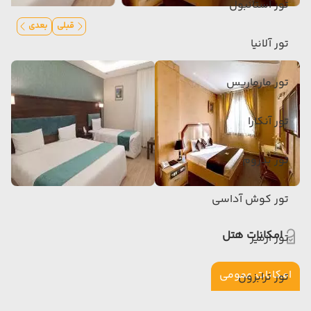
تور استانبول
قبلی
بعدی
تور آلانیا
تور مارماریس
تور آنکارا
تور بدروم
تور کوش آداسی
امکانات هتل
تور ازمیر
امکانات عمومی
تور ترابزون