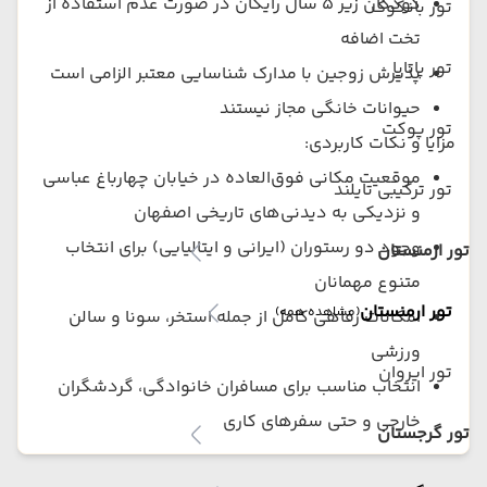
کودکان زیر ۵ سال رایگان در صورت عدم استفاده از
تور بانکوک
تخت اضافه
تور پاتایا
پذیرش زوجین با مدارک شناسایی معتبر الزامی است
حیوانات خانگی مجاز نیستند
تور پوکت
مزایا و نکات کاربردی:
موقعیت مکانی فوق‌العاده در خیابان چهارباغ عباسی
تور ترکیبی تایلند
و نزدیکی به دیدنی‌های تاریخی اصفهان
وجود دو رستوران (ایرانی و ایتالیایی) برای انتخاب
تور ارمنستان
متنوع مهمانان
تور ارمنستان
(مشاهده همه)
امکانات رفاهی کامل از جمله استخر، سونا و سالن
ورزشی
تور ایروان
انتخاب مناسب برای مسافران خانوادگی، گردشگران
خارجی و حتی سفرهای کاری
تور گرجستان