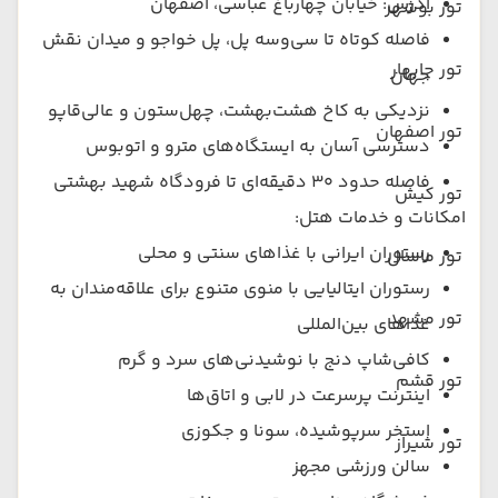
آدرس: خیابان چهارباغ عباسی، اصفهان
تور بوشهر
فاصله کوتاه تا سی‌وسه پل، پل خواجو و میدان نقش
تور چابهار
جهان
نزدیکی به کاخ هشت‌بهشت، چهل‌ستون و عالی‌قاپو
تور اصفهان
دسترسی آسان به ایستگاه‌های مترو و اتوبوس
فاصله حدود ۳۰ دقیقه‌ای تا فرودگاه شهید بهشتی
تور کیش
امکانات و خدمات هتل:
رستوران ایرانی با غذاهای سنتی و محلی
تور ماسال
رستوران ایتالیایی با منوی متنوع برای علاقه‌مندان به
تور مشهد
غذاهای بین‌المللی
کافی‌شاپ دنج با نوشیدنی‌های سرد و گرم
تور قشم
اینترنت پرسرعت در لابی و اتاق‌ها
استخر سرپوشیده، سونا و جکوزی
تور شیراز
سالن ورزشی مجهز