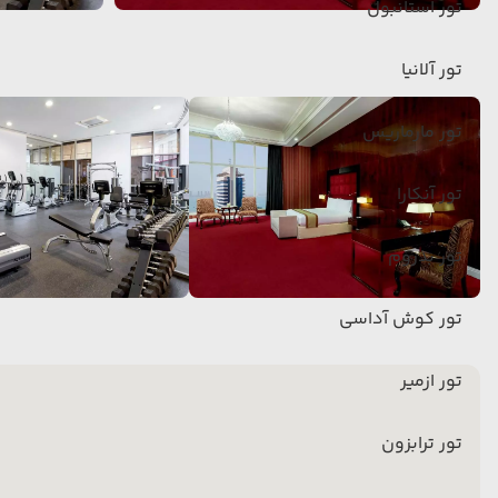
تور استانبول
تور آلانیا
تور مارماریس
تور آنکارا
تور بدروم
تور کوش آداسی
تور ازمیر
تور ترابزون