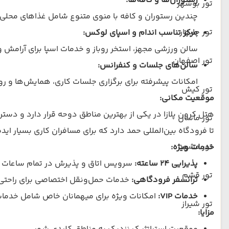
رستوران‌ها و کافه‌ها:
تور بوشهر
چندین رستوران و کافه با منوی متنوع شامل غذاهای محلی، بی
تور چابهار
مرکز تناسب اندام و اسپای لوکس:
سالن ورزشی مجهز، استخر روباز و خدمات اسپا برای آرامش 
تور اصفهان
سالن‌های جلسات و کنفرانس:
امکانات پیشرفته برای برگزاری جلسات کاری، همایش‌ها و ر
تور کیش
موقعیت مکانی:
هتل کرون پلازا در یکی از بهترین مناطق دوحه قرار دارد و دست
تور ماسال
تا فرودگاه بین‌المللی حمد دارد که برای مسافران کاری بسیار اید
تور مشهد
خدمات ویژه:
پذیرایی ۲۴ ساعته:
سرویس اتاق و پذیرش در تمام ساعات شب
تور قشم
ترانسفر فرودگاهی:
خدمات حمل‌ونقل اختصاصی برای راحتی 
خدمات VIP:
امکانات ویژه برای میهمانان خاص شامل خدم
تور شیراز
مزایا: