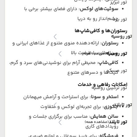
تور تبریز
سوئیت‌های لوکس
: دارای فضای بیشتر، برخی با
چشم‌انداز رو به دریا
تور یزد
رستوران‌ها و کافی‌شاپ‌ها
تور روسیه
رستوران
: ارائه‌دهنده منوی متنوع از غذاهای ایرانی و
بین‌المللی، با ظرفیت بالا
تور روسیه
(مشاهده همه)
کافی‌شاپ
: محیطی آرام برای نوشیدنی‌های سرد و گرم،
تور مسکو
کیک‌ها و دسرهای متنوع
امکانات رفاهی و خدمات
تور ترکیبی روسیه
استخر و سونا
: برای استراحت و آرامش میهمانان
تور تایلند
جکوزی
: برای تجربه‌ای لوکس و متفاوت
سالن همایش
: مناسب برای برگزاری جلسات و
تور تایلند
(مشاهده همه)
رویدادهای کاری
فروشگاه
: برای خرید سوغاتی و لوازم ضروری