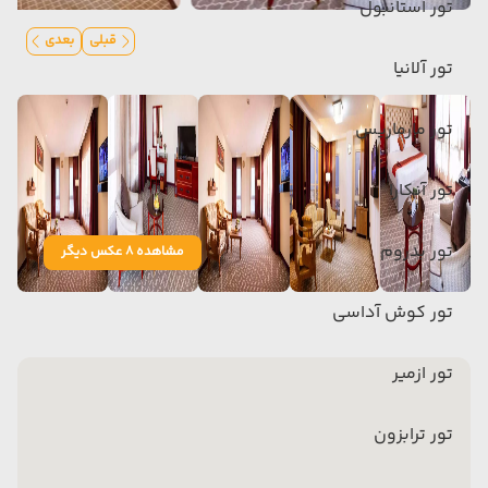
تور استانبول
قبلی
بعدی
تور آلانیا
تور مارماریس
تور آنکارا
تور بدروم
مشاهده 8 عکس دیگر
تور کوش آداسی
تور ازمیر
تور ترابزون