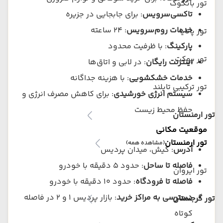
تور بانکوک
تاکسی‌سرویس
: برای جابجایی در جزیره
خدمات روم‌سرویس
: ۲۴ ساعته
تور پاتایا
پارکینگ
: با ظرفیت محدود
تور پوکت
اینترنت رایگان
: در لابی و اتاق‌ها
خدمات خشکشویی
: با هزینه جداگانه
تور ترکیبی تایلند
سیستم انرژی خورشیدی
: برای کاهش مصرف انرژی و
حفظ محیط زیست
تور ارمنستان
موقعیت مکانی
تور ارمنستان
(مشاهده همه)
آدرس
: کیش، میدان پردیس
فاصله تا ساحل
: حدود ۵ دقیقه با خودرو
تور ایروان
فاصله تا فرودگاه
: حدود ۱۰ دقیقه با خودرو
دسترسی به مراکز خرید
: بازار پردیس ۱ و ۲ در فاصله
تور گرجستان
کوتاه