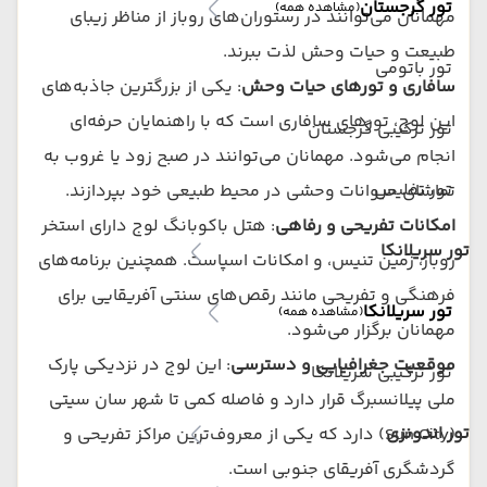
تور گرجستان
(مشاهده همه)
مهمانان می‌توانند در رستوران‌های روباز از مناظر زیبای
طبیعت و حیات وحش لذت ببرند.
تور باتومی
سافاری و تورهای حیات وحش
: یکی از بزرگترین جاذبه‌های
این لوج، تورهای سافاری است که با راهنمایان حرفه‌ای
تور ترکیبی گرجستان
انجام می‌شود. مهمانان می‌توانند در صبح زود یا غروب به
تور تفلیس
تماشای حیوانات وحشی در محیط طبیعی خود بپردازند.
امکانات تفریحی و رفاهی
: هتل باکوبانگ لوج دارای استخر
تور سریلانکا
روباز، زمین تنیس، و امکانات اسپاست. همچنین برنامه‌های
فرهنگی و تفریحی مانند رقص‌های سنتی آفریقایی برای
تور سریلانکا
(مشاهده همه)
مهمانان برگزار می‌شود.
موقعیت جغرافیایی و دسترسی
: این لوج در نزدیکی پارک
تور ترکیبی سریلانکا
ملی پیلانسبرگ قرار دارد و فاصله کمی تا شهر سان سیتی
تور اندونزی
(Sun City) دارد که یکی از معروف‌ترین مراکز تفریحی و
گردشگری آفریقای جنوبی است.