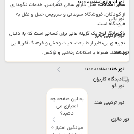
تور اندونزی
(مشاهده همه)
سایر امکانات
: هتل دارای سالن کنفرانس، خدمات نگهداری
از کودکان، فروشگاه سوغاتی و سرویس حمل و نقل به
تور بالی
فرودگاه است.
باکوبانگ لوج
یک گزینه عالی برای کسانی است که به دنبال
تور ترکیبی بالی
تجربه‌ای بی‌نظیر از طبیعت، حیات وحش و فرهنگ آفریقایی
تور هند
هستند، همراه با امکانات رفاهی و لوکس.
تور هند
(مشاهده همه)
دیدگاه کاربران
تور گوا
به این صفحه چه
تور ترکیبی هند
امتیازی می
دهید؟
تور مالزی
میانگین امتیاز 0