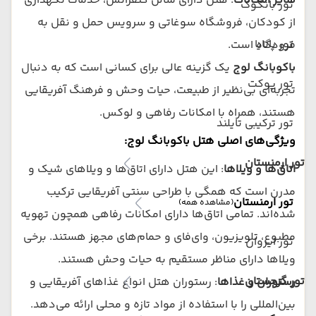
سایر امکانات
: هتل دارای سالن کنفرانس، خدمات نگهداری
تور بانکوک
از کودکان، فروشگاه سوغاتی و سرویس حمل و نقل به
تور پاتایا
فرودگاه است.
باکوبانگ لوج
یک گزینه عالی برای کسانی است که به دنبال
تور پوکت
تجربه‌ای بی‌نظیر از طبیعت، حیات وحش و فرهنگ آفریقایی
هستند، همراه با امکانات رفاهی و لوکس.
تور ترکیبی تایلند
ویژگی‌های اصلی هتل باکوبانگ لوج:
تور ارمنستان
اتاق‌ها و ویلاها
: این هتل دارای اتاق‌ها و ویلاهای شیک و
مدرن است که همگی با طراحی سنتی آفریقایی ترکیب
تور ارمنستان
(مشاهده همه)
شده‌اند. تمامی اتاق‌ها دارای امکانات رفاهی همچون تهویه
مطبوع، تلویزیون، وای‌فای و حمام‌های مجهز هستند. برخی
تور ایروان
ویلاها دارای مناظر مستقیم به حیات وحش هستند.
تور گرجستان
رستوران و غذاها
: رستوران هتل انواع غذاهای آفریقایی و
بین‌المللی را با استفاده از مواد تازه و محلی ارائه می‌دهد.