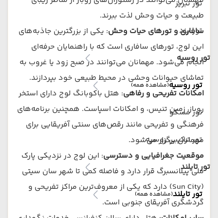
مهمانان می‌توانند در رستوران‌های روباز از مناظر زیبای
تور تبریز
طبیعت و حیات وحش لذت ببرند.
تور یزد
سافاری و تورهای حیات وحش
: یکی از بزرگترین جاذبه‌های
این لوج، تورهای سافاری است که با راهنمایان حرفه‌ای
تور روسیه
انجام می‌شود. مهمانان می‌توانند در صبح زود یا غروب به
تماشای حیوانات وحشی در محیط طبیعی خود بپردازند.
تور روسیه
(مشاهده همه)
امکانات تفریحی و رفاهی
: هتل باکوبانگ لوج دارای استخر
روباز، زمین تنیس، و امکانات اسپاست. همچنین برنامه‌های
تور مسکو
فرهنگی و تفریحی مانند رقص‌های سنتی آفریقایی برای
تور ترکیبی روسیه
مهمانان برگزار می‌شود.
موقعیت جغرافیایی و دسترسی
: این لوج در نزدیکی پارک
تور تایلند
ملی پیلانسبرگ قرار دارد و فاصله کمی تا شهر سان سیتی
(Sun City) دارد که یکی از معروف‌ترین مراکز تفریحی و
تور تایلند
(مشاهده همه)
گردشگری آفریقای جنوبی است.