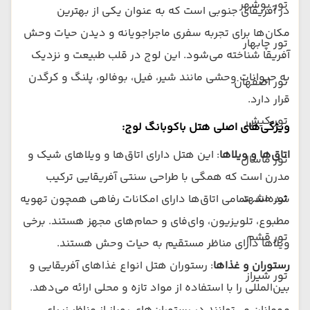
تور بوشهر
در آفریقای جنوبی است که به عنوان یکی از بهترین
مکان‌ها برای تجربه سفری ماجراجویانه و دیدن حیات وحش
تور چابهار
آفریقا شناخته می‌شود. این لوج در قلب طبیعت و نزدیک
به حیوانات وحشی مانند شیر، فیل، بوفالو، پلنگ و کرگدن
تور اصفهان
قرار دارد.
تور کیش
ویژگی‌های اصلی هتل باکوبانگ لوج:
اتاق‌ها و ویلاها
: این هتل دارای اتاق‌ها و ویلاهای شیک و
تور ماسال
مدرن است که همگی با طراحی سنتی آفریقایی ترکیب
تور مشهد
شده‌اند. تمامی اتاق‌ها دارای امکانات رفاهی همچون تهویه
مطبوع، تلویزیون، وای‌فای و حمام‌های مجهز هستند. برخی
تور قشم
ویلاها دارای مناظر مستقیم به حیات وحش هستند.
رستوران و غذاها
: رستوران هتل انواع غذاهای آفریقایی و
تور شیراز
بین‌المللی را با استفاده از مواد تازه و محلی ارائه می‌دهد.