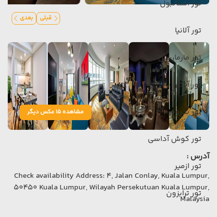
تور استانبول
قبلی
بعدی
تور آلانیا
تور مارماریس
تور آنکارا
تور بدروم
مشاهده 15 عکس دیگر
تور کوش آداسی
آدرس :
تور ازمیر
Check availability Address: 4, Jalan Conlay, Kuala Lumpur,
50450 Kuala Lumpur, Wilayah Persekutuan Kuala Lumpur,
تور ترابزون
Malaysia