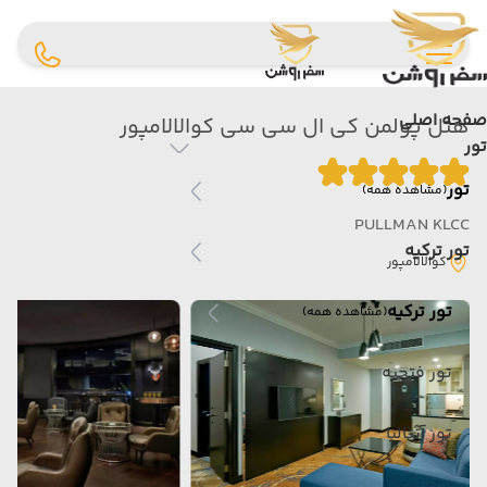
صفحه اصلی
هتل پولمن کی ال سی سی کوالالامپور
تور
تور
(مشاهده همه)
PULLMAN KLCC
تور ترکیه
کوالالامپور
تور ترکیه
(مشاهده همه)
تور فتحیه
تور آنتالیا