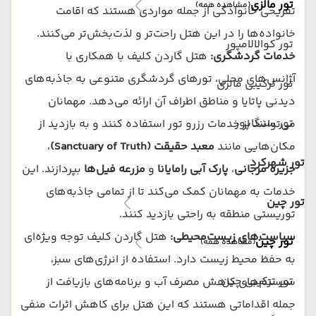
تور مالزی
(مشاهده همه)
تفریحی خانوادگی از جمله مواردی هستند که اقامت
خانواده‌ها را در این هتل راحت‌تر و لذت‌بخش‌تر می‌کنند.
تور کوالالامپور
خدمات گردشگری:
هتل گاردن کلیف با همکاری با
آژانس‌های محلی، تورهای گردشگری متنوعی به جاذبه‌های
تور ترکیبی مالزی
دیدنی پاتایا و مناطق اطراف آن ارائه می‌دهد. مهمانان
تور سنگاپور
می‌توانند از خدمات رزرو تور استفاده کنند و به بازدید از
مکان‌هایی مانند
معبد حقیقت (Sanctuary of Truth)
،
تور شهرکرد
جزیره مرجانی
،
پارک آبی رامایانا
و
مزرعه فیل‌ها
بپردازند. این
خدمات به مهمانان کمک می‌کند تا از تمامی جاذبه‌های
تور چین
توریستی منطقه به راحتی بازدید کنند.
سیاست‌های زیست‌محیطی:
هتل گاردن کلیف توجه ویژه‌ای
تور چین
(مشاهده همه)
به حفظ محیط زیست دارد. استفاده از انرژی‌های سبز،
تور ترکیبی چین
سیستم‌های کاهش مصرف آب و برنامه‌های بازیافت از
جمله اقداماتی هستند که این هتل برای کاهش اثرات منفی