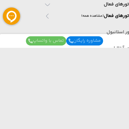
تورهای فعال
تورهای فعال
(مشاهده همه)
ر استانبول
مشاوره رایگان
تماس با واتساپ
ر آنتالیا
ر مارماریس
ر فتحیه
برای آگاهی از تور های لحظه آخری ما عضو شوید
ر ایروان
ما از هر مبدا و به هر مقصدی بهترین برنامه سفر
رو برات میچینیم فقط کافیه شمارتو اینجا بزاری به
ر روسیه
زودی با شما تماس می‌گیریم.
ر مالزی