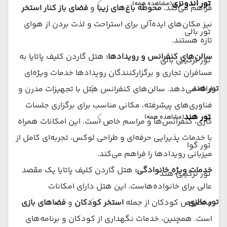
تور اندونزی
(مشاهده همه)
فراهم می‌کند.
محوطه باغ‌های زیبا
و
فضای باز کنار استخر
نیز مکان‌های ایده‌آلی برای استراحت و لذت بردن از هوای
تور بالی
تازه هستند.
سالن‌های کنفرانس و رویدادها:
هتل گاردن کلیف پاتایا به
تور ترکیبی بالی
مسافران تجاری و برگزارکنندگان رویدادها خدمات ویژه‌ای
تور هند
ارائه می‌دهد. سالن‌های کنفرانس هتل با تجهیزات مدرن و
فناوری‌های پیشرفته، مکانی مناسب برای برگزاری جلسات
تور هند
(مشاهده همه)
کاری، کنفرانس‌ها و مراسم خاص است. این امکانات همراه
با خدمات پذیرایی حرفه‌ای و طراحی لوکس، تجربه‌ای کامل از
تور گوا
میزبانی رویدادها را فراهم می‌کند.
خدمات ویژه خانوادگی:
هتل گاردن کلیف پاتایا یک مقصد
تور ترکیبی هند
عالی برای خانواده‌هاست. این هتل دارای امکانات
تور مالزی
مخصوص کودکان از جمله
استخر کودکان
و
فضاهای بازی
است. همچنین، خدمات نگهداری از کودکان و برنامه‌های