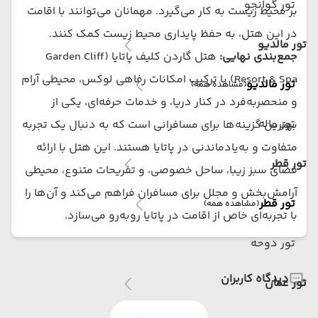
تور گوانجو
بر محیط زیست به کار می‌گیرد. مهمانان می‌توانند با اقامت
در این هتل، به حفظ پایداری محیط زیست کمک کنند.
تور مالدیو
جمع‌بندی نهایی:
هتل گاردن کلیف پاتایا (Garden Cliff
Resort & Spa) با ترکیب امکانات رفاهی لوکس، محیطی آرام
تور مالدیو
(مشاهده همه)
و منحصربه‌فرد در کنار دریا، و خدمات حرفه‌ای، یکی از
تور ماله
بهترین گزینه‌ها برای مسافرانی است که به دنبال یک تجربه
متفاوت و به‌یادماندنی در پاتایا هستند. این هتل با ارائه
تور قطر
فضای سبز زیبا، ساحل خصوصی، و تفریحات متنوع، محیطی
آرامش‌بخش و مجلل برای مسافران فراهم می‌کند و آن‌ها را
تور قطر
(مشاهده همه)
با تجربه‌ای خاص از اقامت در پاتایا روبه‌رو می‌سازد.
تور دوحه
دیدگاه کاربران
تور عمان