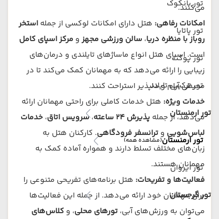
تور بانکوک
می‌کنند.
امکانات رفاهی:
هتل دارای امکانات لوکسی از جمله
استخر
تور پاتایا
روباز با منظره دریا
،
سالن ورزشی مجهز
و
مرکز اسپای کامل
است. اسپای هتل انواع ماساژهای تایلندی و درمان‌های
تور پوکت
زیبایی را ارائه می‌دهد که به مهمانان کمک می‌کند تا در
تور ترکیبی تایلند
محیطی آرام و دلپذیر استراحت کنند.
خدمات ویژه:
هتل خدمات کاملی برای راحتی مهمانان ارائه
تور ارمنستان
می‌دهد، از جمله
پذیرش ۲۴ ساعته
،
سرویس اتاق
،
خدمات
لباس‌شویی
و
ترانسفر فرودگاهی
. کارکنان هتل به
تور ارمنستان
(مشاهده همه)
زبان‌های مختلف تسلط دارند و همواره آماده کمک به
مهمانان هستند.
تور ایروان
فعالیت‌ها و تفریحات:
هتل برنامه‌های تفریحی متنوعی را
تور گرجستان
برای مهمانان خود ارائه می‌دهد. از جمله این فعالیت‌ها
می‌توان به ورزش‌های آبی،
تورهای محلی
، و
کلاس‌های