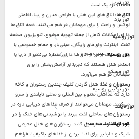
تور تبریز
Truth)
نزدیک است.
اتاق‌ها:
اتاق‌های این هتل با طراحی مدرن و زیبا، اقامتی
تور یزد
لوکس و راحت را برای مهمانان فراهم می‌کنند. همه اتاق‌ها
دارای امکانات کامل از جمله تهویه مطبوع، تلویزیون صفحه
تور روسیه
تخت، اینترنت وای‌فای رایگان، مینی‌بار، و حمام خصوصی با
تور روسیه
وان هستند. برخی از اتاق‌ها دارای منظره بی‌نظیر از دریا یا
(مشاهده همه)
استخر هتل هستند که تجربه‌ای آرامش‌بخش را برای
تور مسکو
مهمانان فراهم می‌آورد.
رستوران و غذا:
هتل گاردن کلیف چندین رستوران و کافه
تور ترکیبی روسیه
دارد که غذاهای متنوع بین‌المللی و محلی تایلندی را سرو
می‌کنند. مهمانان می‌توانند از صرف غذاهای دریایی تازه در
تور تایلند
رستوران‌های ساحلی لذت ببرند یا نوشیدنی‌های خنک را در
تور تایلند
بارهای کنار استخر میل کنند. رستوران‌های هتل محیطی
(مشاهده همه)
شیک و دلپذیر برای لذت بردن از غذاهای باکیفیت فراهم