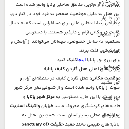
تور بوشهر
زیباترین و آرام‌ترین مناطق ساحلی پاتایا واقع شده است.
این هتل به دلیل موقعیت منحصر به فرد خود در کنار دریا
تور چابهار
و طراحی زیبا، انتخابی عالی برای مسافرانی است که به دنبال
اقامت در مکانی آرام و دلپذیر هستند. با دسترسی
تور اصفهان
مستقیم به ساحل خصوصی، مهمانان می‌توانند از آرامش و
تور کیش
زیبایی دریا لذت ببرند.
برای رزرو تور پاتایا
اینجا
کلیک کنید
تور ماسال
ویژگی‌های اصلی هتل گاردن کلیف پاتایا:
موقعیت مکانی:
هتل گاردن کلیف در منطقه‌ای آرام و
تور مشهد
خلوت از پاتایا واقع شده است و از شلوغی‌های مرکز شهر
دور است. با این حال، دسترسی به
مرکز شهر پاتایا
و
تور قشم
جاذبه‌های گردشگری معروف مانند
خیابان واکینگ استریت
تور شیراز
و
بازارهای محلی
بسیار آسان است. همچنین، هتل به
جاذبه‌های طبیعی مانند
معبد حقیقت (Sanctuary of