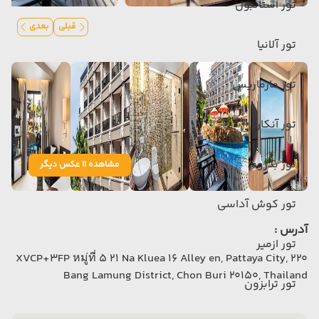
تور استانبول
قبلی
بعدی
تور آلانیا
تور مارماریس
تور آنکارا
تور بدروم
مشاهده 11 عکس دیگر
تور کوش آداسی
آدرس :
تور ازمیر
220 XVCP+3FP หมู่ที่ 5 21 Na Kluea 16 Alley en, Pattaya City,
Bang Lamung District, Chon Buri 20150, Thailand
تور ترابزون