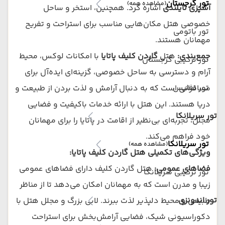
تور گرجستان
(مشاهده همه)
آشپزی تایلندی
اشاره کرد. همچنین، استخر و ساحل
خصوصی هتل مکان‌هایی مناسب برای استراحت و تفریح
تور باتومی
مهمانان هستند.
جمع‌بندی:
هتل
گاردن کلیف پاتایا
با امکانات لوکس، محیط
تور ترکیبی گرجستان
آرام و دسترسی به ساحل خصوصی، گزینه‌ای ایده‌آل برای
تور تفلیس
مسافرانی است که به دنبال آرامش و لذت بردن از طبیعت و
دریا هستند. این هتل با ارائه خدمات باکیفیت و فضایی
تور سریلانکا
مجلل، تجربه‌ای بی‌نظیر از اقامت در پاتایا را برای مهمانان
خود فراهم می‌کند.
تور سریلانکا
(مشاهده همه)
ویژگی‌های تکمیلی هتل گاردن کلیف پاتایا:
فضاهای عمومی:
هتل گاردن کلیف دارای فضاهای عمومی
تور ترکیبی سریلانکا
زیبا و مدرن است که به مهمانان امکان می‌دهد تا از مناظر
تور اندونزی
طبیعی و محیط دلپذیر لذت ببرند. لابی بزرگ و مجلل هتل با
دکوراسیونی شیک، فضایی آرامش‌بخش برای استراحت