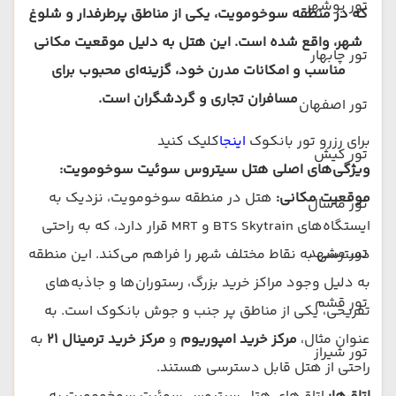
تور بوشهر
که در منطقه سوخومویت، یکی از مناطق پرطرفدار و شلوغ
شهر، واقع شده است. این هتل به دلیل موقعیت مکانی
تور چابهار
مناسب و امکانات مدرن خود، گزینه‌ای محبوب برای
مسافران تجاری و گردشگران است.
تور اصفهان
برای رزرو تور بانکوک
اینجا
کلیک کنید
تور کیش
ویژگی‌های اصلی هتل سیتروس سوئیت سوخومویت:
موقعیت مکانی:
هتل در منطقه سوخومویت، نزدیک به
تور ماسال
ایستگاه‌های BTS Skytrain و MRT قرار دارد، که به راحتی
تور مشهد
دسترسی به نقاط مختلف شهر را فراهم می‌کند. این منطقه
به دلیل وجود مراکز خرید بزرگ، رستوران‌ها و جاذبه‌های
تور قشم
تفریحی، یکی از مناطق پر جنب و جوش بانکوک است. به
عنوان مثال،
مرکز خرید امپوریوم
و
مرکز خرید ترمینال ۲۱
به
تور شیراز
راحتی از هتل قابل دسترسی هستند.