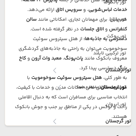
خدمات ویژه:
هتل خدماتی از جمله
پذیرش ۲۴ ساعته
،
تور بانکوک
خدمات لباس‌شویی
، و
سرویس اتاق
ارائه می‌دهد.
تور پاتایا
همچنین، برای مهمانان تجاری، امکاناتی مانند
سالن
کنفرانس
و
اتاق جلسات
در نظر گرفته شده است.
تور پوکت
دسترسی به جاذبه‌ها:
از هتل سیتروس سوئیت
سوخومویت می‌توان به راحتی به جاذبه‌های گردشگری
تور ترکیبی تایلند
معروف بانکوک مانند
پات‌پونگ
،
معبد وات آرون
و
کاخ
بزرگ
دسترسی پیدا کرد.
تور ارمنستان
به طور کلی،
هتل سیتروس سوئیت سوخومویت
با
تور ارمنستان
موقعیت مکانی عالی، امکانات مدرن و خدمات با کیفیت،
(مشاهده همه)
انتخاب مناسبی برای مسافران است که به دنبال اقامتی
تور ایروان
راحت و لوکس در یکی از مناطق پر جنب و جوش بانکوک
هستند.
تور گرجستان