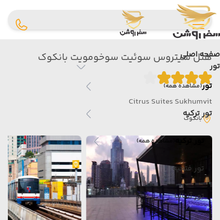
صفحه اصلی
هتل سیتروس سوئیت سوخومویت بانکوک
تور
تور
(مشاهده همه)
Citrus Suites Sukhumvit
تور ترکیه
بانکوک
تور ترکیه
(مشاهده همه)
تور فتحیه
تور آنتالیا