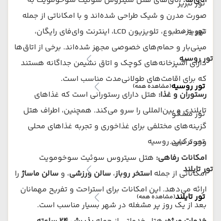
اتاق‌ها:
اتاق‌های هتل سیتروس سوئیت سوخومویت به
تور تبریز
صورت مدرن و شیک طراحی شده‌اند و با امکاناتی از جمله
تور یزد
تهویه مطبوع، تلویزیون LCD، اینترنت وای‌فای رایگان،
مینی‌بار و حمام‌های خصوصی مجهز شده‌اند. برخی از اتاق‌ها
تور روسیه
دارای آشپزخانه‌های کوچک و اتاق نشیمن جداگانه هستند
که برای اقامت‌های طولانی‌مدت مناسب است.
تور روسیه
(مشاهده همه)
رستوران و غذا:
هتل دارای رستورانی است که غذاهای
تایلندی و بین‌المللی را سرو می‌کند. همچنین، اطراف هتل
تور مسکو
گزینه‌های مختلفی برای غذاخوری و تجربه غذاهای محلی
تور ترکیبی روسیه
وجود دارد.
امکانات رفاهی:
هتل سیتروس سوئیت سوخومویت
تور تایلند
امکاناتی از جمله
استخر روباز
،
سالن ورزشی
، و
سالن ماساژ
را
ارائه می‌دهد. این امکانات برای استراحت و تفریح مهمانان
تور تایلند
(مشاهده همه)
بعد از یک روز پر مشغله در شهر بسیار مناسب است.