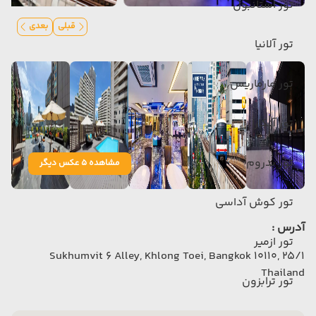
تور استانبول
قبلی
بعدی
تور آلانیا
تور مارماریس
تور آنکارا
تور بدروم
مشاهده 5 عکس دیگر
تور کوش آداسی
آدرس :
تور ازمیر
25/1 Sukhumvit 6 Alley, Khlong Toei, Bangkok 10110,
Thailand
تور ترابزون