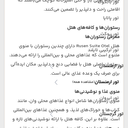
جداگانه، مینی بار، و حتی آشپزخانه کوچک می‌باشند که
تور بانکوک
اقامتی راحت و دلپذیر را تضمین می‌کنند.
تور پاتایا
رستوران‌ها و کافه‌های هتل
تور پوکت
معرفی رستوران‌ها
هتل Rusen Suite Otel دارای چندین رستوران با منوی
تور ترکیبی تایلند
متنوع است که غذاهای محلی و بین‌المللی را ارائه می‌دهند.
رستوران اصلی هتل با فضایی دنج و دلپذیر، مکان ایده‌آلی
تور ارمنستان
برای صرف یک وعده غذای عالی است.
تور ارمنستان
(مشاهده همه)
منوی غذا و نوشیدنی‌ها
تور ایروان
منوی رستوران‌ها شامل انواع غذاهای محلی وان، مانند
کباب‌ها و خوراک‌های لذیذ، و همچنین غذاهای بین‌المللی
تور گرجستان
است. علاوه بر این، کافه هتل با ارائه نوشیدنی‌های تازه و