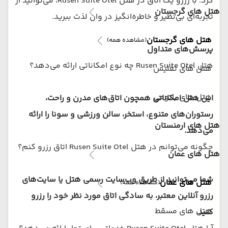
کرد. با رزرو یک اتاق در هتل Rusen Suite Otel، می‌توانید از
هتل های گرجستان
تجربه‌ای بی‌نظیر و خاطره‌انگیز در وان لذت ببرید.
هتل های گرجستان
(مشاهده همه)
پرسش‌های متداول
هتل Rusen Suite Otel چه نوع امکاناتی ارائه می‌دهد؟
هتل های تفلیس
هتل های باتومی
این هتل امکاناتی همچون اتاق‌های مدرن و راحت،
رستوران‌های متنوع، استخر، سالن ورزشی و سونا را ارائه
هتل های ارمنستان
می‌دهد.
چگونه می‌توانم در هتل Rusen Suite Otel اتاق رزرو کنم؟
هتل های عمان
شما می‌توانید از طریق وب‌سایت رسمی هتل یا سایت‌های
هتل های عمان
(مشاهده همه)
رزرو آنلاین معتبر، به سادگی اتاق مورد نظر خود را رزرو
هتل های مسقط
کنید.