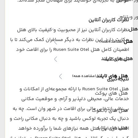
عوامل به تجربه‌ای خوشایند برای مهمانان منجر شده‌اند.
ر ویتنام
نظرات کاربران آنلاین
هتل
نظرات کاربران آنلاین نیز از محبوبیت و کیفیت بالای هتل
حکایت دارد. این نظرات به دیگر مسافران کمک می‌کند تا با
هتل
(مشاهده همه)
اطمینان کامل هتل Rusen Suite Otel را برای اقامت خود
هتل های تایلند
انتخاب کنند.
هتل های تایلند
(مشاهده همه)
نتیجه‌گیری
هتل Rusen Suite Otel با ارائه مجموعه‌ای از امکانات و
هتل های پوکت
خدمات عالی، محیطی دلپذیر و آرام، و موقعیت مکانی
بی‌نظیر، انتخابی عالی برای اقامت در شهر وان است. چه به
هتل های بانکوک
دنبال یک تجربه لوکس باشید و چه به دنبال مکانی راحت و
هتل های پاتایا
اقتصادی، این هتل همه نیازهای شما را برآورده خواهد