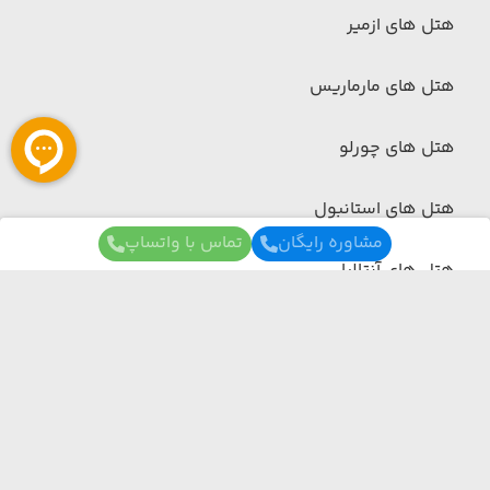
هتل های ازمیر
هتل های مارماریس
هتل های چورلو
هتل های استانبول
مشاوره رایگان
تماس با واتساپ
هتل های آنتالیا
هتل های داخلی
هتل های داخلی
(مشاهده همه)
برای آگاهی از تور های لحظه آخری ما عضو شوید
هتل های چابهار
ما از هر مبدا و به هر مقصدی بهترین برنامه سفر