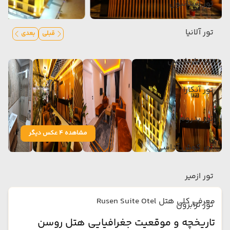
تور استانبول
تور آلانیا
قبلی
بعدی
تور مارماریس
تور آنکارا
تور بدروم
مشاهده 4 عکس دیگر
تور کوش آداسی
تور ازمیر
معرفی کلی هتل Rusen Suite Otel
تور ترابزون
تاریخچه و موقعیت جغرافیایی هتل روسن