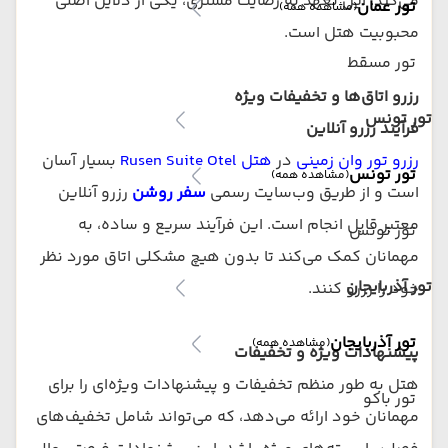
می‌کند. این تعهد به رضایت مشتری، یکی از دلایل اصلی
تور عمان
(مشاهده همه)
محبوبیت هتل است.
تور مسقط
رزرو اتاق‌ها و تخفیفات ویژه
تور تونس
فرآیند رزرو آنلاین
رزرو تور وان زمینی
در
هتل Rusen Suite Otel
بسیار آسان
تور تونس
(مشاهده همه)
است و از طریق وب‌سایت رسمی
سفر روشن
رزرو آنلاین
معتبر قابل انجام است. این فرآیند سریع و ساده، به
تور تونس
مهمانان کمک می‌کند تا بدون هیچ مشکلی اتاق مورد نظر
تور آذربایجان
خود را رزرو کنند.
تور آذربایجان
(مشاهده همه)
پیشنهادات ویژه و تخفیفات
هتل به طور منظم تخفیفات و پیشنهادات ویژه‌ای را برای
تور باکو
مهمانان خود ارائه می‌دهد، که می‌تواند شامل تخفیف‌های