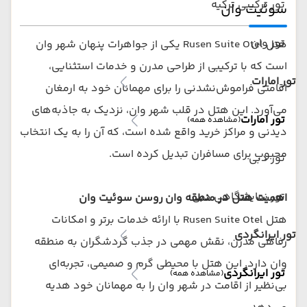
تور ترکیبی ترکیه
سوئیت وان
تور وان
هتل Rusen Suite Otel یکی از جواهرات پنهان شهر وان
است که با ترکیبی از طراحی مدرن و خدمات استثنایی،
تور امارات
اقامتی فراموش‌نشدنی را برای مهمانان خود به ارمغان
می‌آورد. این هتل در قلب شهر وان، نزدیک به جاذبه‌های
تور امارات
(مشاهده همه)
دیدنی و مراکز خرید واقع شده است، که آن را به یک انتخاب
محبوب برای مسافران تبدیل کرده است.
تور دبی
تور نمایشگاهی دبی
اهمیت هتل در منطقه وان
روسن سوئیت وان
هتل Rusen Suite Otel با ارائه خدمات برتر و امکانات
تور ایرانگردی
رفاهی مدرن، نقش مهمی در جذب گردشگران به منطقه
وان دارد. این هتل با محیطی گرم و صمیمی، تجربه‌ای
تور ایرانگردی
(مشاهده همه)
بی‌نظیر از اقامت در شهر وان را به مهمانان خود هدیه