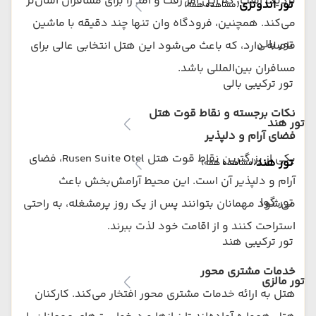
نزدیک است، که این امر رفت و آمد را برای مسافران آسان‌تر
تور اندونزی
(مشاهده همه)
می‌کند. همچنین، فرودگاه وان تنها چند دقیقه با ماشین
تور بالی
فاصله دارد، که باعث می‌شود این هتل انتخابی عالی برای
مسافران بین‌المللی باشد.
تور ترکیبی بالی
نکات برجسته و نقاط قوت هتل
تور هند
فضای آرام و دلپذیر
یکی از بزرگترین نقاط قوت هتل Rusen Suite Otel، فضای
تور هند
(مشاهده همه)
آرام و دلپذیر آن است. این محیط آرامش‌بخش باعث
تور گوا
می‌شود مهمانان بتوانند پس از یک روز پرمشغله، به راحتی
استراحت کنند و از اقامت خود لذت ببرند.
تور ترکیبی هند
خدمات مشتری محور
تور مالزی
هتل به ارائه خدمات مشتری محور افتخار می‌کند. کارکنان