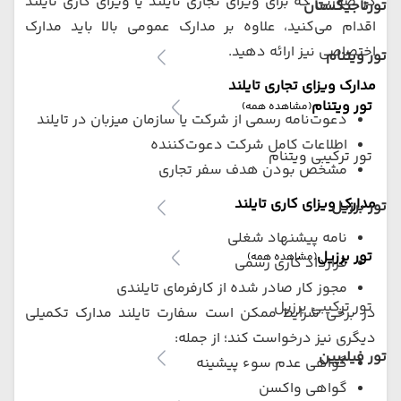
در صورتی که برای ویزای تجاری تایلند یا ویزای کاری تایلند
تورتاجیکستان
اقدام می‌کنید، علاوه بر مدارک عمومی بالا باید مدارک
اختصاصی نیز ارائه دهید.
تور ویتنام
مدارک ویزای تجاری تایلند
تور ویتنام
(مشاهده همه)
دعوت‌نامه رسمی از شرکت یا سازمان میزبان در تایلند
اطلاعات کامل شرکت دعوت‌کننده
تور ترکیبی ویتنام
مشخص بودن هدف سفر تجاری
مدارک ویزای کاری تایلند
تور برزیل
نامه پیشنهاد شغلی
تور برزیل
(مشاهده همه)
قرارداد کاری رسمی
مجوز کار صادر شده از کارفرمای تایلندی
تور ترکیبی برزیل
در برخی شرایط ممکن است سفارت تایلند مدارک تکمیلی
دیگری نیز درخواست کند؛ از جمله:
تور فیلیپین
گواهی عدم سوء پیشینه
گواهی واکسن