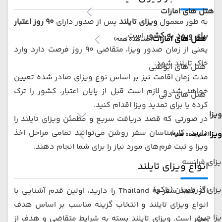
هتل های امارات
به طور معمول
ویزای تایلند
پس از صدور دارای
۹۰ روز اعتبار
برای ورود به کشور
است.
هتل های امارات
(مشاهده همه)
یعنی از زمان صدور ویزا، متقاضی ۹۰ روز فرصت دارد وارد
خاک تایلند شود.
هتل های ابوظبی
مدت زمان اقامت نیز بر اساس نوع ویزای صادر شده تعیین
خواهد شد و لازم است قبل از پایان اعتبار، کشور را ترک
هتل های دبی
کرده یا برای تمدید ویزا اقدام کنید.
ویزا
در صورتی که قصد دریافت سریع و مطمئن ویزای تایلند را
دارید، کارشناسان سفر روشن می‌توانند تمامی مراحل اخذ
ویزا
(مشاهده همه)
ویزا و ثبت فرم‌های مورد نیاز را برای شما انجام دهند.
زای فرانسه
انواع ویزای تایلند
زای آذربایجان (باکو)
اگر قصد سفر به Thailand را دارید، اولین قدم آشنایی با
انواع ویزای تایلند و انتخاب گزینه مناسب بر اساس هدف
زا چین
سفر است. ویزای تایلند بسته به شرایط متقاضی و هدف از