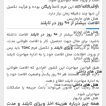
است از ورود شما جلوگیری شود.
هتل های ازمیر
خوشبختانه ثبت این فرم کاملاً
رایگان
بوده و فرآیند تکمیل
آن تنها چند دقیقه زمان نیاز دارد.
هتل های مارماریس
اقامت بیشتر از ۹۰ روز در تایلند
هتل های چورلو
اگر قصد دارید بیشتر از
۹۰ روز در تایلند
اقامت داشته
باشید؛ برای مثال جهت تحصیل، کار یا اقامت طولانی مدت،
هتل های استانبول
علاوه بر دریافت
ویزای تایلند
و تکمیل فرم
TDAC
باید پس
از ورود، اطلاعات محل اقامت خود را به اداره مهاجرت تایلند
هتل های آنتالیا
اعلام کنید.
طبق قوانین مهاجرت این کشور، افرادی که اقامت طولانی
هتل های داخلی
دارند موظف هستند هر ۹۰ روز یک‌بار وضعیت اقامت خود را
به اداره مهاجرت تایلند اطلاع دهند.
هتل های داخلی
(مشاهده همه)
عدم رعایت این قانون می‌تواند باعث جریمه یا مشکلات
مهاجرتی شود.
هتل های چابهار
همه چیز درباره هزینه اخذ ویزای تایلند و مدت