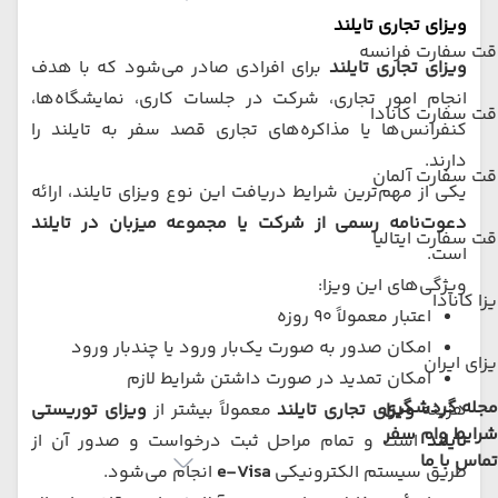
ویزای تجاری تایلند
قت سفارت فرانسه
ویزای تجاری تایلند
برای افرادی صادر می‌شود که با هدف
انجام امور تجاری، شرکت در جلسات کاری، نمایشگاه‌ها،
ت سفارت کانادا
کنفرانس‌ها یا مذاکره‌های تجاری قصد سفر به تایلند را
دارند.
قت سفارت آلمان
یکی از مهم‌ترین شرایط دریافت این نوع ویزای تایلند، ارائه
دعوت‌نامه رسمی از شرکت یا مجموعه میزبان در تایلند
ت سفارت ایتالیا
است.
ویژگی‌های این ویزا:
زا کانادا
اعتبار معمولاً ۹۰ روزه
امکان صدور به صورت یک‌بار ورود یا چندبار ورود
زای ایران
امکان تمدید در صورت داشتن شرایط لازم
مجله گردشگری
هزینه
ویزای تجاری تایلند
معمولاً بیشتر از
ویزای توریستی
شرایط وام سفر
تایلند
است و تمام مراحل ثبت درخواست و صدور آن از
تماس با ما
طریق سیستم الکترونیکی
e-Visa
انجام می‌شود.