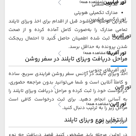
تور فیلیپین
(مشاهده همه)
مدارک شغلی
مدارک تکمیلی هویتی
تور ترکیبی فیلیپین
بنابراین توصیه می‌شود قبل از اقدام برای اخذ ویزای تایلند
تمامی مدارک را به‌صورت کامل آماده کرده و از صحت
تور آفریقا
اطلاعات ثبت شده اطمینان حاصل کنید تا احتمال ریجکت
شدن پرونده به حداقل برسد.
تور آفریقا
(مشاهده همه)
مراحل دریافت ویزای تایلند در سفر روشن
تور آفریقای جنوبی
اخذ ویزای تایلند در آژانس سفر روشن فرایندی سریع، ساده
و کاملاً آنلاین است و شما می‌توانید بدون مراجعه حضوری،
تور ژاپن
درخواست خود را ثبت کرده و مراحل دریافت ویزای تایلند را
به آسانی انجام دهید. برای ثبت درخواست کافی است
تور ژاپن
(مشاهده همه)
مراحل زیر را به ترتیب دنبال کنید.
۱. انتخاب نوع ویزای تایلند
تور ترکیبی ژاپن
در اولین مرحله باید مشخص کنید قصد دریافت چه نوع