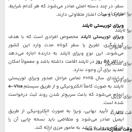
سفر، در چند دسته اصلی صادر می‌شود که هر کدام شرایط،
زا امارات (دبی)
مدارک و مدت اعتبار متفاوتی دارند.
ویزای توریستی تایلند
زا تایلند
ویزای توریستی تایلند
مخصوص افرادی است که با هدف
گردشگری، تفریح یا سفر کوتاه مدت وارد این کشور
زای تایوان
می‌شوند. این نوع ویزای تایلند به دارنده اجازه می‌دهد
حداکثر
۵۸ روز
در تایلند اقامت داشته باشد و معمولاً امکان
زای سنگاپور
تمدید برای آن وجود ندارد.
از ابتدای سال ۲۰۲۵ تمامی مراحل صدور ویزای توریستی
زای ژاپن
تایلند به صورت کاملاً الکترونیکی و از طریق سیستم
e-Visa
انجام می‌شود که باعث سریع‌تر شدن روند ثبت درخواست
زای برزیل
شده است.
پس از تأیید نهایی، ویزا به صورت الکترونیکی از طریق
قت سفارت
ایمیل صادر می‌شود و متقاضی باید نسخه چاپی آن را
هنگام ورود به تایلند به مامور مرزی ارائه کند.
وقت سفارت
(مشاهده همه)