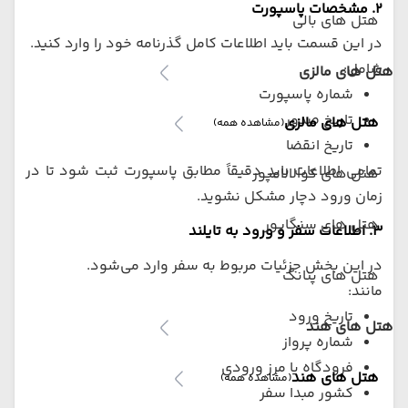
۲. مشخصات پاسپورت
هتل های بالی
در این قسمت باید اطلاعات کامل گذرنامه خود را وارد کنید.
شامل:
هتل های مالزی
شماره پاسپورت
تاریخ صدور
هتل های مالزی
(مشاهده همه)
تاریخ انقضا
تمامی اطلاعات باید دقیقاً مطابق پاسپورت ثبت شود تا در
هنل های کوالالامپور
زمان ورود دچار مشکل نشوید.
هتل های سنگاپور
۳. اطلاعات سفر و ورود به تایلند
در این بخش جزئیات مربوط به سفر وارد می‌شود.
هتل های پنانگ
مانند:
تاریخ ورود
هتل های هند
شماره پرواز
فرودگاه یا مرز ورودی
هتل های هند
(مشاهده همه)
کشور مبدا سفر