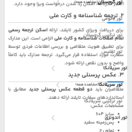
تور گرجستان
(مشاهده همه)
اعتبار گذرنامه، امکان رد شدن درخواست ویزا وجود دارد.
۲. ترجمه شناسنامه و کارت ملی
تور باتومی
برای دریافت ویزای کشور تایلند، ارائه
اسکن ترجمه رسمی
تور ترکیبی گرجستان
تمام صفحات شناسنامه و کارت ملی
الزامی است. این مدارک
برای تطبیق هویت متقاضی و بررسی اطلاعات فردی توسط
تور تفلیس
سفارت مورد استفاده قرار می‌گیرد. ترجمه مدارک باید کاملاً
واضح و بدون نقص ارائه شود.
تور سریلانکا
۳. عکس پرسنلی جدید
تور سریلانکا
(مشاهده همه)
متقاضیان باید
دو قطعه عکس پرسنلی جدید
مطابق با
استانداردهای سفارت تایلند ارائه دهند.
تور ترکیبی سریلانکا
مشخصات عکس:
سایز ۴×۶
تور اندونزی
پس‌زمینه سفید
تمام رخ