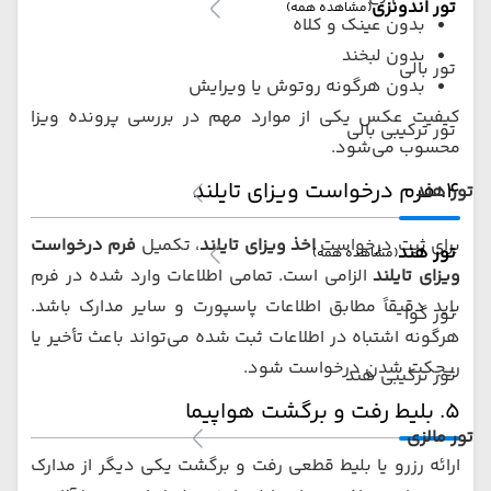
تور اندونزی
(مشاهده همه)
بدون عینک و کلاه
بدون لبخند
تور بالی
بدون هرگونه روتوش یا ویرایش
کیفیت عکس یکی از موارد مهم در بررسی پرونده ویزا
تور ترکیبی بالی
محسوب می‌شود.
۴. فرم درخواست ویزای تایلند
تور هند
برای ثبت درخواست
اخذ ویزای تایلند
، تکمیل
فرم درخواست
تور هند
(مشاهده همه)
ویزای تایلند
الزامی است. تمامی اطلاعات وارد شده در فرم
باید دقیقاً مطابق اطلاعات پاسپورت و سایر مدارک باشد.
تور گوا
هرگونه اشتباه در اطلاعات ثبت شده می‌تواند باعث تأخیر یا
ریجکت شدن درخواست شود.
تور ترکیبی هند
۵. بلیط رفت و برگشت هواپیما
تور مالزی
ارائه رزرو یا بلیط قطعی رفت و برگشت یکی دیگر از مدارک