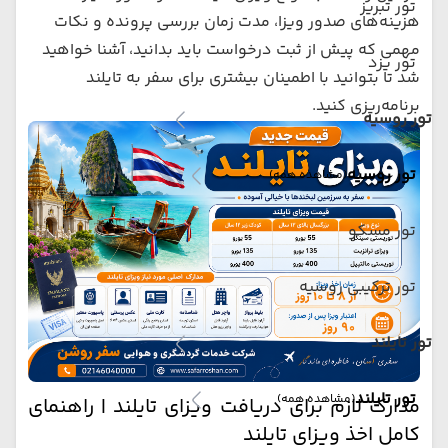
تور تبریز
هزینه‌های صدور ویزا، مدت زمان بررسی پرونده و نکات
مهمی که پیش از ثبت درخواست باید بدانید، آشنا خواهید
تور یزد
شد تا بتوانید با اطمینان بیشتری برای سفر به تایلند
برنامه‌ریزی کنید.
تور روسیه
تور روسیه
(مشاهده همه)
تور مسکو
تور ترکیبی روسیه
تور تایلند
تور تایلند
(مشاهده همه)
مدارک لازم برای دریافت ویزای تایلند | راهنمای
کامل اخذ ویزای تایلند