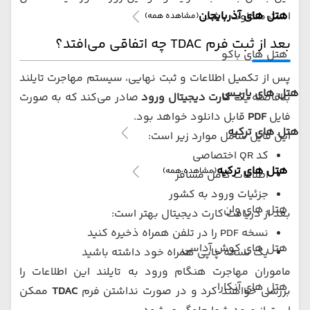
هتل های آذربایجان
است متفاوت باشد.
(مشاهده همه)
بعد از ثبت فرم TDAC چه اتفاقی می‌افتد؟
هتل های باکو
پس از تکمیل اطلاعات و ثبت نهایی، سیستم مهاجرت تایلند
هتل های پاریس
بلافاصله یک
کارت دیجیتال ورود
صادر می‌کند که به صورت
فایل
PDF
قابل دانلود خواهد بود.
هتل های ترکیه
این فایل شامل موارد زیر است:
کد QR اختصاصی
هتل های ترکیه
(مشاهده همه)
اطلاعات کامل مسافر
جزئیات ورود به کشور
هتل های وان
بعد از دریافت کارت دیجیتال بهتر است:
نسخه PDF را در تلفن همراه ذخیره کنید
هتل های کوش آداسی
یک نسخه چاپی همراه خود داشته باشید
ماموران مهاجرت هنگام ورود به تایلند این اطلاعات را
هتل های آنکارا
بررسی خواهند کرد و در صورت نداشتن فرم
TDAC
ممکن