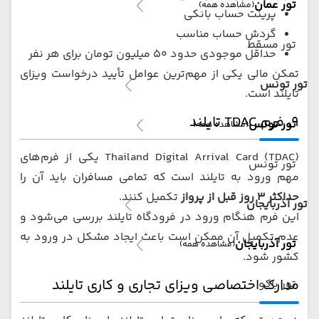
تور عمان
(مشاهده همه)
پرینت حساب بانکی
گردش حساب مناسب
تور مسقط
حداقل موجودی حدود ۵۰ میلیون تومان برای هر نفر
تمکن مالی یکی از مهم‌ترین عوامل تأیید درخواست ویزای
تور تونس
تایلند است.
۹. فرم TDAC تایلند
تور تونس
(مشاهده همه)
Thailand Digital Arrival Card (TDAC) یکی از فرم‌های
تور تونس
مهم ورود به تایلند است که تمامی مسافران باید آن را
حداکثر ۳ روز قبل از پرواز
تکمیل کنند.
تور آذربایجان
این فرم هنگام ورود در فرودگاه تایلند بررسی می‌شود و
عدم تکمیل آن ممکن است باعث ایجاد مشکل در ورود به
تور آذربایجان
(مشاهده همه)
کشور شود.
مدارک اختصاصی ویزای تجاری و کاری تایلند
تور باکو