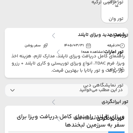
ایرلاین
تور ترکیبی ترکیه
ها
تور وان
قیمت جدید ویزای تایلند
تور امارات
10
دقیقه
1405/03/31
سفر روشن
تور امارات
(مشاهده همه)
راهنمای کامل دریافت ویزای تایلند، مدارک لازم، هزینه اخذ
ویزا، فرم TDAC، انواع ویزای توریستی و کاری تایلند + رزرو
تور دبی
تور پوکت و تور پاتایا با بهترین قیمت.
تور نمایشگاهی دبی
در این مطلب می‌خوانید
تور ایرانگردی
ویزای تایلند؛ راهنمای کامل دریافت ویزا برای
تور ایرانگردی
(مشاهده همه)
سفر به سرزمین لبخندها