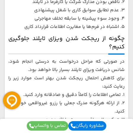
۲. ناقص بودن مدارک شرکت یا کارفرما در تایلند
۳. عدم تطابق سوابق کاری با شغل پیشنهادی
۴. وجود سوء پیشینه یا سابقه تخلف مهاجرتی
۵. اشتباه در فرم‌ها یا مغایرت اطلاعات قرارداد کاری
چگونه از ریجکت شدن ویزای تایلند جلوگیری
کنیم؟
در صورتی که مراحل درخواست به درستی انجام شود،
شانس دریافت ویزای تایلند بسیار بالا خواهد بود.
برای کاهش احتمال ریجکت شدن بهتر است موارد زیر را
رعایت کنید:
۱. تمامی اطلاعات را کاملاً دقیق و صادقانه وارد کنید.
۲. از ارائه هرگونه مدرک جعلی یا رزرو غیرواقعی خودداری
کنید.
۳. تمکن مالی واقعی و معتبر ارائه دهید.
مشاوره رایگان
تماس با واتساپ
۴. نوع ویزا را متناسب با هدف سفر انتخاب کنید.