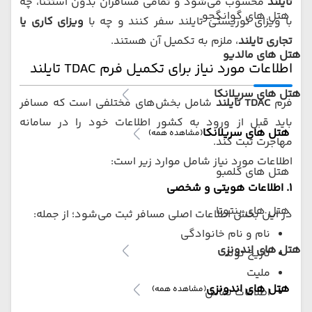
تایلند
محسوب می‌شود و تمامی مسافران بدون استثنا، چه
هتل های گوانگجو
با ویزای توریستی تایلند سفر کنند و چه با
ویزای کاری یا
تجاری تایلند
، ملزم به تکمیل آن هستند.
هتل های مالدیو
اطلاعات مورد نیاز برای تکمیل فرم TDAC تایلند
هتل های سریلانکا
فرم
TDAC تایلند
شامل بخش‌های مختلفی است که مسافر
باید قبل از ورود به کشور اطلاعات خود را در سامانه
هتل های سریلانکا
(مشاهده همه)
مهاجرت ثبت کند.
اطلاعات مورد نیاز شامل موارد زیر است:
هتل های کلمبو
۱. اطلاعات هویتی و شخصی
هتل های بنتوتا
در این بخش اطلاعات اصلی مسافر ثبت می‌شود؛ از جمله:
نام و نام خانوادگی
هتل های اندونزی
تاریخ تولد
ملیت
هتل های اندونزی
(مشاهده همه)
اطلاعات تماس