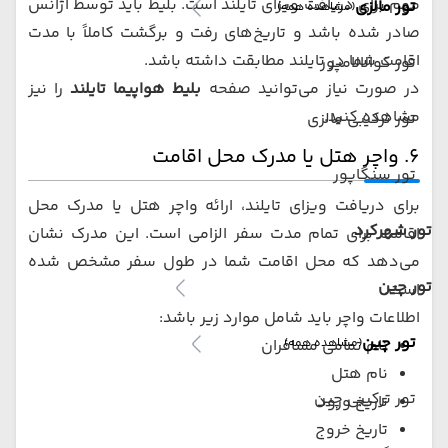
مهم برای دریافت ویزای تایلند است. بلیط باید توسط آژانس
تور مالزی
(مشاهده همه)
صادر شده باشد و تاریخ‌های رفت و برگشت کاملاً با مدت
اقامت شما در تایلند مطابقت داشته باشد.
تور کوالالامپور
در صورت نیاز می‌توانید صفحه
بلیط هواپیما تایلند
را نیز
مشاهده کنید.
تور ترکیبی مالزی
۶. واچر هتل یا مدرک محل اقامت
تور سنگاپور
برای دریافت ویزای تایلند، ارائه واچر هتل یا مدرک محل
تور شهرکرد
اقامت برای تمام مدت سفر الزامی است. این مدرک نشان
می‌دهد که محل اقامت شما در طول سفر مشخص شده
تور چین
است.
اطلاعات واچر باید شامل موارد زیر باشد:
تور چین
(مشاهده همه)
نام تمامی مسافران
نام هتل
تور ترکیبی چین
تاریخ ورود
تاریخ خروج