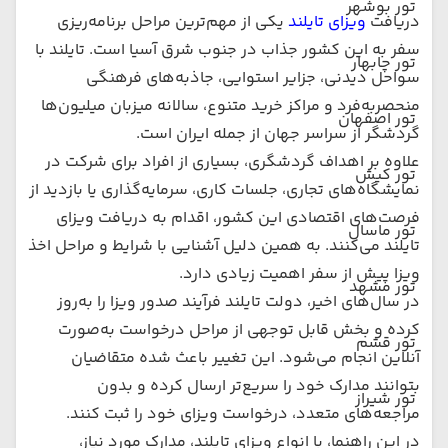
تور بوشهر
دریافت
ویزای تایلند
یکی از مهم‌ترین مراحل برنامه‌ریزی
سفر به این کشور جذاب در جنوب شرق آسیا است. تایلند با
تور چابهار
سواحل دیدنی، جزایر استوایی، جاذبه‌های فرهنگی
منحصربه‌فرد و مراکز خرید متنوع، سالانه میزبان میلیون‌ها
تور اصفهان
گردشگر از سراسر جهان از جمله ایران است.
علاوه بر اهداف گردشگری، بسیاری از افراد برای شرکت در
تور کیش
نمایشگاه‌های تجاری، جلسات کاری، سرمایه‌گذاری یا بازدید از
فرصت‌های اقتصادی این کشور، اقدام به دریافت ویزای
تور ماسال
تایلند می‌کنند. به همین دلیل آشنایی با شرایط و مراحل اخذ
ویزا پیش از سفر اهمیت زیادی دارد.
تور مشهد
در سال‌های اخیر، دولت تایلند فرآیند صدور ویزا را به‌روز
کرده و بخش قابل توجهی از مراحل درخواست به‌صورت
تور قشم
آنلاین انجام می‌شود. این تغییر باعث شده متقاضیان
بتوانند مدارک خود را سریع‌تر ارسال کرده و بدون
تور شیراز
مراجعه‌های متعدد، درخواست ویزای خود را ثبت کنند.
در این راهنما، با انواع ویزای تایلند، مدارک مورد نیاز،