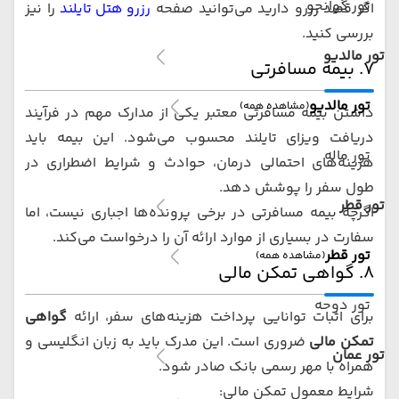
تور گوانجو
اگر قصد رزرو دارید می‌توانید صفحه
رزرو هتل تایلند
را نیز
بررسی کنید.
تور مالدیو
۷. بیمه مسافرتی
تور مالدیو
(مشاهده همه)
داشتن بیمه مسافرتی معتبر یکی از مدارک مهم در فرآیند
دریافت ویزای تایلند محسوب می‌شود. این بیمه باید
تور ماله
هزینه‌های احتمالی درمان، حوادث و شرایط اضطراری در
طول سفر را پوشش دهد.
تور قطر
اگرچه بیمه مسافرتی در برخی پرونده‌ها اجباری نیست، اما
سفارت در بسیاری از موارد ارائه آن را درخواست می‌کند.
تور قطر
(مشاهده همه)
۸. گواهی تمکن مالی
تور دوحه
برای اثبات توانایی پرداخت هزینه‌های سفر، ارائه
گواهی
تمکن مالی
ضروری است. این مدرک باید به زبان انگلیسی و
تور عمان
همراه با مهر رسمی بانک صادر شود.
شرایط معمول تمکن مالی: