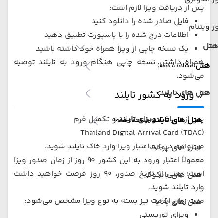
پس از دریافت ویزا لازم است:
فایل صادر شده را دانلود کنید
ر ویتنام
اطلاعات درج شده را با پاسپورت تطبیق دهید
هتل
یک نسخه چاپی از ویزا همراه خود داشته باشید
همراه داشتن نسخه چاپی هنگام ورود به تایلند توصیه
هتل
(مشاهده همه)
می‌شود.
هتل های تایلند
۶. ورود به کشور تایلند
پس از دریافت
ویزای تایلند
و تکمیل فرم
هتل های تایلند
(مشاهده همه)
Thailand Digital Arrival Card (TDAC)
می‌توانید در بازه اعتبار ویزا وارد خاک تایلند شوید.
هتل های پوکت
معمولاً اعتبار ورود به این کشور ۹۰ روز از زمان صدور ویزا
است؛ یعنی از تاریخ صدور، ۹۰ روز فرصت خواهید داشت
هتل های بانکوک
وارد تایلند شوید.
مدت زمان اقامت نیز بسته به نوع ویزا مشخص می‌شود:
هتل های پاتایا
ویزای توریستی