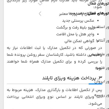
در این مرحله باید مدارک لازم شامل موارد زیر بارگذاری
تورهای فعال
شود:
تورهای فعال
اسکن پاسپورت معتبر
(مشاهده همه)
عکس پرسنلی جدید
ر استانبول
رزرو بلیط رفت و برگشت
واچر هتل یا محل اقامت
ر آنتالیا
گواهی تمکن مالی
در صورتی که در تکمیل مدارک یا ثبت اطلاعات نیاز به
ر مارماریس
راهنمایی داشته باشید، کارشناسان سفر روشن پرونده شما
را بررسی کرده و برای تکمیل مدارک همراه شما خواهند
ر فتحیه
بود.
۳. پرداخت هزینه ویزای تایلند
ر ایروان
پس از تکمیل اطلاعات و بارگذاری مدارک، هزینه مربوط به
ر روسیه
اخذ ویزای تایلند بر اساس نوع ویزای انتخابی پرداخت
می‌شود.
ر مالزی