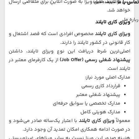
پس از تأیید، فایل ویزا به صورت آنلاین برای متقاضی ارسال
تماس با ما
(مشاهده همه)
خواهد شد.
باره ما
ویزای کاری تایلند
ویزای کاری تایلند
مخصوص افرادی است که قصد اشتغال و
کار قانونی در کشور تایلند را دارند.
اصلی‌ترین شرط دریافت این نوع ویزای تایلند، داشتن
پیشنهاد شغلی رسمی (Job Offer)
از یک کارفرمای معتبر در
تایلند است.
مدارک اصلی مورد نیاز:
قرارداد کاری رسمی
پیشنهاد شغلی معتبر
مدارک تخصصی یا سوابق حرفه‌ای
مدارک هویتی کامل
معمولاً
ویزای کاری تایلند
با اعتبار یک‌ساله صادر می‌شود و
در صورت ادامه همکاری امکان تمدید آن وجود دارد.
هزینه صدور این ویزا نسبت به سایر ویزاهای غیرتوریستی