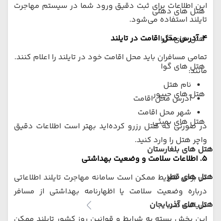
این اطلاعات برای ثبت دقیق ورود شما در سیستم مهاجرت
هتل های دهلی
تایلند استفاده می‌شود.
۴. آدرس محل اقامت در تایلند
هتل های آگرا
تمامی مسافران باید محل اقامت خود در تایلند را اعلام کنند.
هتل های گوا
مانند:
نام هتل
هتل های جیپور
آدرس محل اقامت
شهر محل اقامت
هتل های بمبئی
در صورتی که هتل رزرو کرده‌اید بهتر است اطلاعات دقیق
واچر هتل را وارد کنید.
هتل های بلغارستان
۵. اطلاعات سلامت و وضعیت بهداشتی
هتل های قطر
در برخی شرایط ممکن است سامانه مهاجرت تایلند اطلاعاتی
درباره وضعیت سلامت یا اظهارنامه بهداشتی از مسافر
هتل های آذربایجان
دریافت کند.
این بخش بسته به شرایط و قوانین روز کشور تایلند ممکن