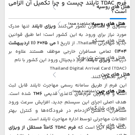
فرم TDAC تایلند چیست و چرا تکمیل آن الزامی
هتل های روسیه
است؟
هتل های روسیه
(مشاهده همه)
بسیاری از مسافران تصور می‌کنند
ویزای تایلند
تنها مدرک
مورد نیاز برای ورود به این کشور است؛ اما طبق قوانین
هتل های مسکو
جدید مهاجرتی Thailand، از تاریخ
۱ می ۲۰۲۵ (۱۱ اردیبهشت
۱۴۰۴)
تمامی مسافران خارجی موظف هستند علاوه بر
هتل های سنت پترزبورگ
دریافت
ویزای تایلند
، فرم دیجیتال ورود این کشور با نام
Thailand Digital Arrival Card (TDAC)
هتل های چین
را نیز تکمیل کنند.
این فرم از طریق سامانه رسمی مهاجرت تایلند قابل ثبت
هتل های چین
(مشاهده همه)
است و جایگزین فرم‌های کاغذی قدیمی
TM6
شده است.
هدف اصلی اجرای این سیستم جدید، افزایش سرعت ورود
هتل های شانگهای
مسافران، کاهش ازدحام در فرودگاه‌ها و کنترل بهتر
اطلاعات مهاجرتی توسط اداره مهاجرت تایلند است.
هتل های پکن
نکته مهم این است که
فرم TDAC کاملاً مستقل از ویزای