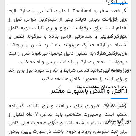
تور بانکوک
اگر قصد سفر به Thailand را دارید، آشنایی با مدارک لازم
تور پاتایا
برای دریافت ویزای تایلند یکی از مهم‌ترین مراحل قبل از
اقدام است. برای درخواست انواع ویزای تایلند، تهیه کامل
تور پوکت
مدارک هویتی و مسافرتی الزامی بوده و هرگونه نقص یا
اشتباه در ارائه مدارک می‌تواند باعث رد شدن یا ریجکت
تور ترکیبی تایلند
درخواست شود. به همین دلیل توصیه می‌شود قبل از ثبت
درخواست، تمامی مدارک را با دقت بررسی و آماده کنید.
تور ارمنستان
در ادامه می‌توانید تمامی شرایط و مدارک مورد نیاز برای اخذ
ویزای تایلند را به‌صورت کامل مشاهده کنید.
تور ارمنستان
(مشاهده همه)
۱. اصل و اسکن پاسپورت معتبر
تور ایروان
اولین مدرک ضروری برای دریافت ویزای تایلند، گذرنامه
معتبر است. پاسپورت متقاضی باید حداقل
۷ ماه اعتبار
از
تور گرجستان
تاریخ بازگشت سفر داشته باشد و دارای صفحات خالی کافی
برای ثبت مهرهای ورود و خروج باشد. در صورت پایین بودن