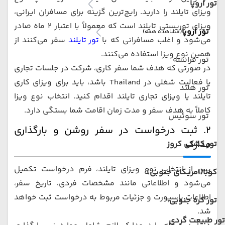
تور اروپا
ویزای تایلند را دارید. رایج‌ترین گزینه برای مسافران ایرانی،
ویزای توریستی تایلند است که معمولاً با اعتبار ۲ ماه صادر
تور اروپا
(مشاهده همه)
می‌شود و اغلب مسافرانی که با
تور تایلند
سفر می‌کنند از
همین نوع ویزا استفاده می‌کنند.
تور فرانسه
در صورتی که هدف شما سفر کاری، شرکت در جلسات تجاری
یا فعالیت شغلی در Thailand باشد، باید برای ویزای کاری
تور هلند
تایلند یا ویزای تجاری تایلند اقدام کنید. انتخاب نوع ویزا
کاملاً به هدف سفر و مدت زمان اقامت شما بستگی دارد.
تور سوئیس
۲. ثبت درخواست در سفر روشن و بارگذاری
مدارک
تور کشتی کروز
پس از انتخاب نوع ویزای تایلند، فرم درخواست تکمیل
کوبا(امریکای جنوبی)
می‌شود و اطلاعاتی مانند مشخصات فردی، تاریخ سفر،
اطلاعات پاسپورت و جزئیات مربوط به درخواست ثبت خواهد
تور کره جنوبی
شد.
تور طبیعت گردی