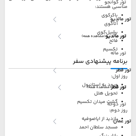
تور گوانجو
مناسبی هستند:
باکرکوی
تور مالدیو
آتاکوی
یشیل‌کوی
تور مالدیو
(مشاهده همه)
فاتح
تکسیم
تور ماله
برنامه پیشنهادی سفر
تور قطر
روز اول:
ورود به استانبول
تور قطر
(مشاهده همه)
تحویل هتل
گشت میدان تکسیم
تور دوحه
روز دوم:
بازدید از ایاصوفیه
تور عمان
مسجد سلطان احمد
بازار بزرگ