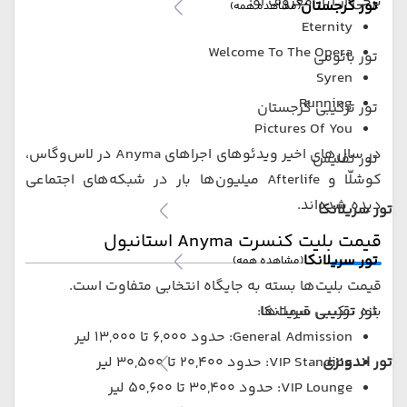
برخی از آثار معروف او:
تور گرجستان
(مشاهده همه)
Eternity
Welcome To The Opera
تور باتومی
Syren
Running
تور ترکیبی گرجستان
Pictures Of You
در سال‌های اخیر ویدئوهای اجراهای Anyma در لاس‌وگاس،
تور تفلیس
کوشلّا و Afterlife میلیون‌ها بار در شبکه‌های اجتماعی
دیده شده‌اند.
تور سریلانکا
قیمت بلیت کنسرت Anyma استانبول
تور سریلانکا
(مشاهده همه)
قیمت بلیت‌ها بسته به جایگاه انتخابی متفاوت است.
بازه تقریبی قیمت‌ها:
تور ترکیبی سریلانکا
General Admission: حدود 6,000 تا 13,000 لیر
VIP Standing: حدود 20,400 تا 30,500 لیر
تور اندونزی
VIP Lounge: حدود 30,400 تا 50,600 لیر