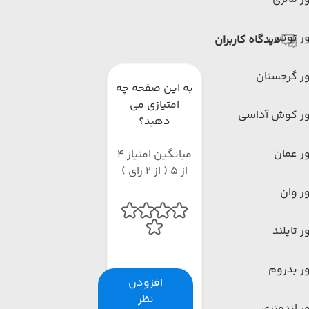
ور تونس
دیدگاه کاربران
ر گرجستان
به این صفحه چه
امتیازی می
ور کوش آداسی
دهید؟
ر عمان
میانگین امتیاز 4
از 5 ( از 2 رای )
ر وان
ر تایلند
ر بدروم
افزودن
نظر
ر اندونزی