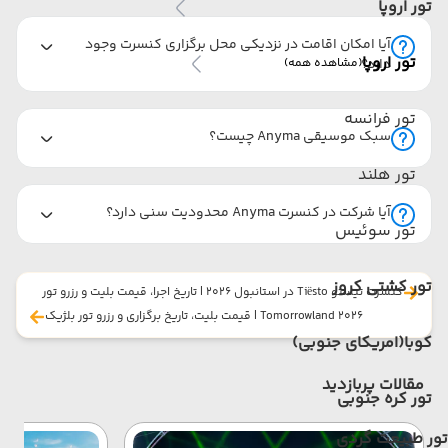
تور اروپا
آیا امکان اقامت در نزدیکی محل برگزاری کنسرت وجود
تور اروپا
دارد؟
(مشاهده همه)
تور فرانسه
سبک موسیقی Anyma چیست؟
تور هلند
آیا شرکت در کنسرت Anyma محدودیت سنی دارد؟
تور سوئیس
تور کشتی کروز
کنسرت تیستو Tiësto در استانبول 2026 | تاریخ اجرا، قیمت بلیت و رزرو تور
Tomorrowland 2026 | قیمت بلیت، تاریخ برگزاری و رزرو تور بلژیک
کوبا(امریکای جنوبی)
مقالات پربازدید
تور کره جنوبی
تور طبیعت گردی