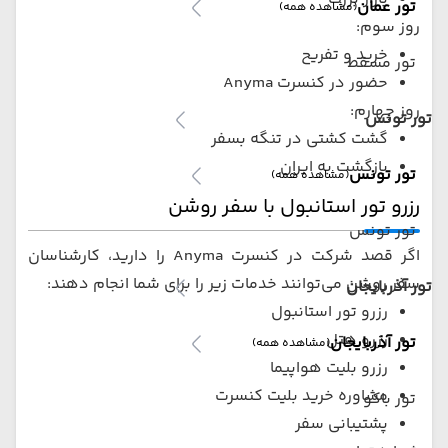
تور عمان
(مشاهده همه)
روز سوم:
خرید و تفریح
تور مسقط
حضور در کنسرت Anyma
روز چهارم:
تور تونس
گشت کشتی در تنگه بسفر
بازگشت به ایران
تور تونس
(مشاهده همه)
رزرو تور استانبول با سفر روشن
تور تونس
اگر قصد شرکت در کنسرت Anyma را دارید، کارشناسان
سفر روشن می‌توانند خدمات زیر را برای شما انجام دهند:
تور آذربایجان
رزرو تور استانبول
رزرو هتل
تور آذربایجان
(مشاهده همه)
رزرو بلیت هواپیما
مشاوره خرید بلیت کنسرت
تور باکو
پشتیبانی سفر