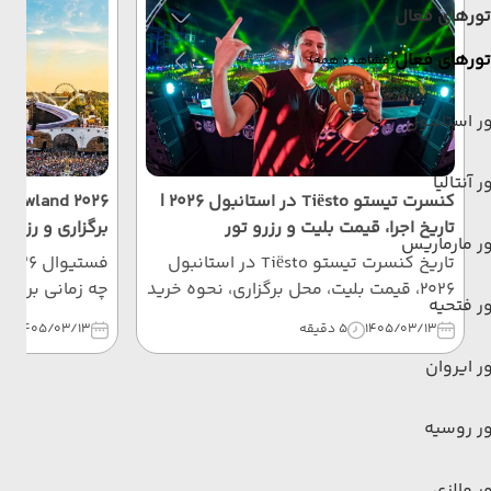
تورهای فعال
تورهای فعال
(مشاهده همه)
ر استانبول
ر آنتالیا
کنسرت تیستو Tiësto در استانبول 2026 |
تاریخ اجرا، قیمت بلیت و رزرو تور
برگزاری و رزرو 
ر مارماریس
تاریخ کنسرت تیستو Tiësto در استانبول
2026، قیمت بلیت، محل برگزاری، نحوه خرید
چه زمانی برگزار
ر فتحیه
بلیت و راهنمای کامل رزرو تور استانبول
1405/03/13
5 دقیقه
1405/03/13
6 
برای شرکت در İstanbul Festivali را
ر ایروان
بخوانید.
بخوانید.
ر روسیه
ر مالزی