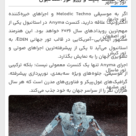
تور بوشهر
اگر به موسیقی Melodic Techno و اجراهای خیره‌کننده
تور چابهار
الکترونیک علاقه دارید، کنسرت Anyma در استانبول یکی از
مهم‌ترین رویدادهای سال 2026 خواهد بود. این هنرمند
تور اصفهان
مشهور ایتالیایی-آمریکایی در قالب تور جهانی ÆDEN به
استانبول می‌آید تا یکی از پیشرفته‌ترین اجراهای صوتی و
تور کیش
تصویری جهان را به نمایش بگذارد.
اجرای Anyma تنها یک کنسرت معمولی نیست؛ بلکه ترکیبی
تور ماسال
از موسیقی، جلوه‌های ویژه سه‌بعدی، نورپردازی پیشرفته،
گرافیک‌های غول‌پیکر و فناوری‌های مدرن است که هر سال
تور مشهد
هزاران نفر را از سراسر جهان به خود جذب می‌کند.
تور قشم
تور شیراز