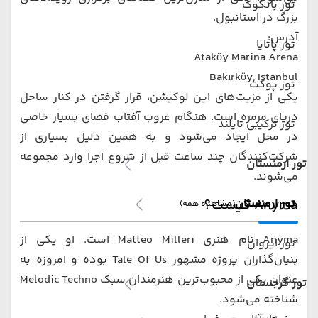
تور بانکوک
بزرگ در استانبول.
آدرس:
تور پاتایا
Ataköy Marina Arena
Bakırköy, Istanbul
تور پوکت
یکی از مزیت‌های این لوکیشن، قرار گرفتن در کنار ساحل
دریای مرمره است. هنگام غروب آفتاب فضای بسیار خاصی
تور ترکیبی تایلند
در محل ایجاد می‌شود و به همین دلیل بسیاری از
شرکت‌کنندگان چند ساعت قبل از شروع اجرا وارد مجموعه
تور ارمنستان
می‌شوند.
Anyma کیست؟
تور ارمنستان
(مشاهده همه)
Anyma نام هنری Matteo Milleri است. او یکی از
تور ایروان
بنیان‌گذاران پروژه مشهور Tale Of Us بوده و امروزه به
عنوان یکی از محبوب‌ترین هنرمندان سبک Melodic Techno
تور گرجستان
شناخته می‌شود.