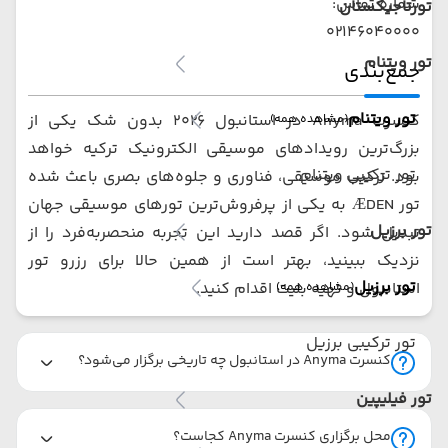
شماره تماس:
تورتاجیکستان
02146040000
تور ویتنام
جمع‌بندی
تور ویتنام
کنسرت Anyma در استانبول 2026 بدون شک یکی از
(مشاهده همه)
بزرگ‌ترین رویدادهای موسیقی الکترونیک ترکیه خواهد
تور ترکیبی ویتنام
بود. ترکیب موسیقی، فناوری و جلوه‌های بصری باعث شده
تور ÆDEN به یکی از پرفروش‌ترین تورهای موسیقی جهان
تور برزیل
تبدیل شود. اگر قصد دارید این تجربه منحصربه‌فرد را از
نزدیک ببینید، بهتر است از همین حالا برای رزرو تور
تور برزیل
استانبول و تهیه بلیت اقدام کنید.
(مشاهده همه)
تور ترکیبی برزیل
کنسرت Anyma در استانبول چه تاریخی برگزار می‌شود؟
تور فیلیپین
محل برگزاری کنسرت Anyma کجاست؟