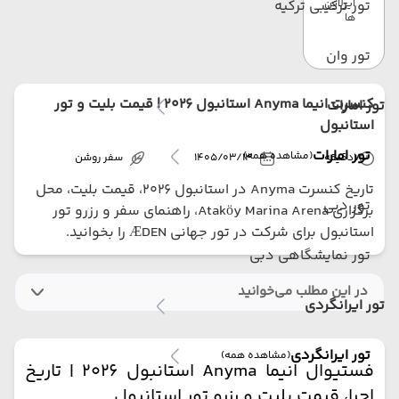
ایرلاین
تور ترکیبی ترکیه
ها
تور وان
کنسرت انیما Anyma استانبول 2026 | قیمت بلیت و تور
تور امارات
استانبول
تور امارات
(مشاهده همه)
7
دقیقه
1405/03/13
سفر روشن
تاریخ کنسرت Anyma در استانبول 2026، قیمت بلیت، محل
تور دبی
برگزاری Ataköy Marina Arena، راهنمای سفر و رزرو تور
استانبول برای شرکت در تور جهانی ÆDEN را بخوانید.
تور نمایشگاهی دبی
در این مطلب می‌خوانید
تور ایرانگردی
تور ایرانگردی
(مشاهده همه)
فستیوال انیما Anyma استانبول 2026 | تاریخ
اجرا، قیمت بلیت و رزرو تور استانبول