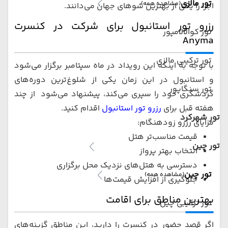
تور مالزی
(مشاهده همه)
اجرا را یکی از بهترین شوهای جهان می‌دانند.
رزرو تور استانبول برای شرکت در کنسرت
تور کوالالامپور
Anyma
تور ترکیبی مالزی
با توجه به اینکه این رویداد در ماه سپتامبر برگزار می‌شود
و استانبول در این زمان یکی از شلوغ‌ترین دوره‌های
تور سنگاپور
گردشگری خود را سپری می‌کند، پیشنهاد می‌شود از چند
هفته قبل برای
رزرو تور استانبول
اقدام کنید.
تور شهرکرد
مزایای رزرو زودهنگام:
قیمت مناسب‌تر هتل
تور چین
انتخاب بهتر پرواز
دسترسی به هتل‌های نزدیک محل برگزاری
تور چین
(مشاهده همه)
جلوگیری از افزایش قیمت‌ها
بهترین مناطق برای اقامت
تور ترکیبی چین
اگر قصد حضور در کنسرت را دارید، این مناطق گزینه‌های