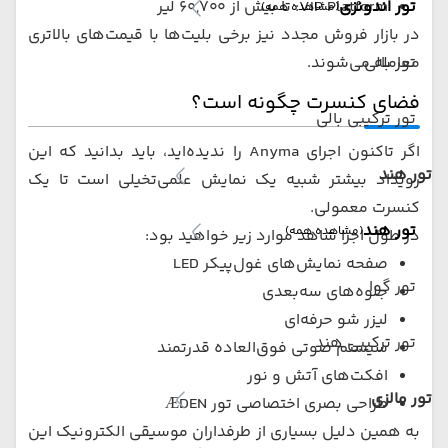
VIP Platform: تا بیش از 60,700 لیر
تور اندونزی
(مشاهده همه)
در بازار فروش مجدد نیز برخی بلیت‌ها با قیمت‌های بالاتری
معامله می‌شوند.
تور بالی
فضای کنسرت چگونه است؟
تور ترکیبی بالی
اگر تاکنون اجرای Anyma را ندیده‌اید، باید بدانید که این
تور هند
رویداد بیشتر شبیه یک نمایش علمی‌تخیلی است تا یک
کنسرت معمولی.
تور هند
(مشاهده همه)
در طول اجرا شاهد موارد زیر خواهید بود:
صفحه نمایش‌های غول‌پیکر LED
تور گوا
جلوه‌های سه‌بعدی
لیزر شو حرفه‌ای
تور ترکیبی هند
سیستم صوتی فوق‌العاده قدرتمند
افکت‌های آتش و نور
تور مالزی
طراحی بصری اختصاصی تور ÆDEN
به همین دلیل بسیاری از طرفداران موسیقی الکترونیک این