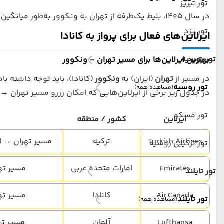
تور تبریز
در سال 1405، بلیط یک‌طرفه از تهران به ونکوور به‌طور میانگین بین
تور یزد
ایرلاین‌های فعال برای پرواز به کانادا
تور روسیه
بهترین ایرلاین‌ها برای مسیر تهران – ونکوور
در مسیر از
تهران
(ایران) به
ونکوور
(کانادا)، باید توجه داشته با
تور روسیه
(مشاهده همه)
در جدول زیر برخی از ایرلاین‌هایی که امکان رزرو مسیر تهران → 
تور مسکو
ایرلاین
کشور / منطقه
Turkish Airlines
ترکیه
مسیر تهران → ا
تور ترکیبی روسیه
Emirates
امارات متحده عربی
مسیر ته
تور تایلند
Air Canada
کانادا
مسیر ته
تور تایلند
(مشاهده همه)
Lufthansa
آلمان
مسیر ته