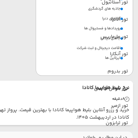
تور استانبول
جاذبه های گردشگری
تور آلانیا
غذاهای دنیا
رویدادها و فستیوال ها
تور مارماریس
جاهای دیدنی
اقامت دیجیتال و ثبت شرکت
تور آنکارا
ایرلاین ها
تور بدروم
نرخ بلیط هواپیما کانادا
تور کوش آداسی
8
دقیقه
تور ازمیر
خرید و رزرو آنلاین بلیط هواپیما کانادا با بهترین قیمت. پرواز 
کانادا در اردیبهشت 1405.
تور ترابزون
در این مطلب می‌خوانید