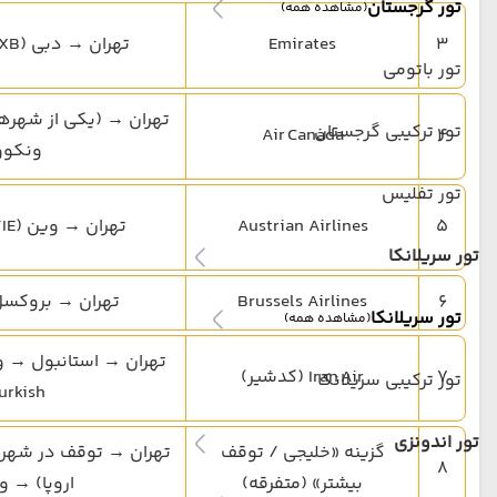
تور گرجستان
(مشاهده همه)
3
Emirates
تهران → دبی (DXB) → ونکوور
تور باتومی
تهران → (یکی از شهرهای
تور ترکیبی گرجستان
Air Canada
4
ونکوو
تور تفلیس
5
Austrian Airlines
تهران → وین (VIE) → ونکوور
تور سریلانکا
6
Brussels Airlines
تهران → بروکسل
تور سریلانکا
(مشاهده همه)
تهران → استانبول → و
7
Iran Air (کدشیر)
تور ترکیبی سریلانکا
urkish)
تور اندونزی
گزینه «خلیجی / توقف
تهران → توقف در شهر دیگ
8
بیشتر» (متفرقه)
اروپا) → و