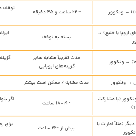
توقف در
~ 22 ساعت و 45 دقیقه
 اروپا یا خلیج) →
ایرل
بسته به توقف
ر
مدت تقریباً مشابه سایر
گزینه
گزینه‌های اروپایی
 → ونکوور
مدت مشابه / ممکن است بیشتر
نکوور (با مشارکت
اگر بتو
~ 18-19 ساعت
T
ر (مثلاً امارات یا
برای ز
بیش از ~22 ساعت
نکوور