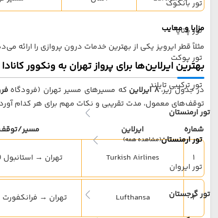
تور بانکوک
مزایا و معایب
تور پاتایا
مثلاً قطر ایرویز یکی از بهترین خدمات درون پروازی را ارائه می‌د
تور پوکت
بهترین ایرلاین‌ها برای پرواز تهران به ونکوور کانادا
تور ترکیبی تایلند
در جدول زیر،
۸ ایرلاین
که مسیرهای مسیر تهران (فرودگاه
فرو
توقف‌های معمول، مدت تقریبی و نکات مهم برای هر کدام آور
تور ارمنستان
شماره
ایرلاین
مسیر/توقف 
تور ارمنستان
(مشاهده همه)
1
Turkish Airlines
تهران → استانبول (IST) → ونکوور
تور ایروان
تور گرجستان
2
Lufthansa
تهران → فرانکفورت (FRA) → ونکوو