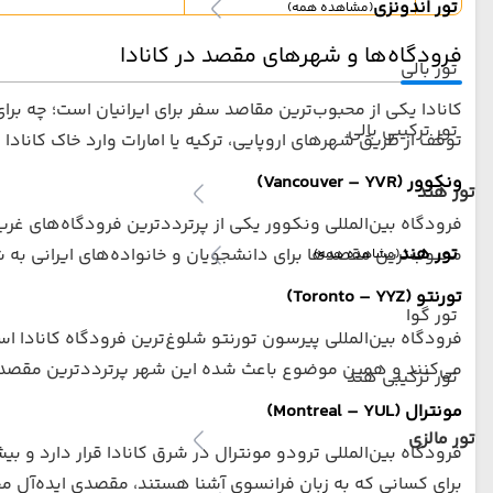
تور اندونزی
(مشاهده همه)
فرودگاه‌ها و شهرهای مقصد در کانادا
تور بالی
کانادا یکی از محبوب‌ترین مقاصد سفر برای ایرانیان است؛ چه برای 
تور ترکیبی بالی
توقف از طریق شهرهای اروپایی، ترکیه یا امارات وارد خاک کانادا
ونکوور (Vancouver – YVR)
تور هند
فرودگاه بین‌المللی ونکوور یکی از پرترددترین فرودگاه‌های غرب
تور هند
محبوب‌ترین مقصدها برای دانشجویان و خانواده‌های ایرانی به شم
(مشاهده همه)
تورنتو (Toronto – YYZ)
تور گوا
فرودگاه بین‌المللی پیرسون تورنتو شلوغ‌ترین فرودگاه کانادا است
می‌کنند و همین موضوع باعث شده این شهر پرترددترین مقصد پر
تور ترکیبی هند
مونترال (Montreal – YUL)
تور مالزی
فرودگاه بین‌المللی ترودو مونترال در شرق کانادا قرار دارد و ب
برای کسانی که به زبان فرانسوی آشنا هستند، مقصدی ایده‌آل