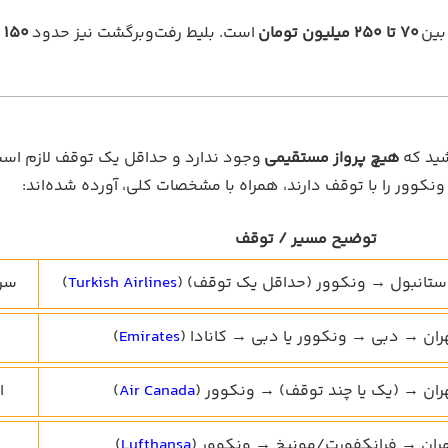
70 تا 250 میلیون تومان
است. بلیط رفت‌وبرگشت نیز حدود
150 تا 300 میلیون تومان
شید که
هیچ پرواز مستقیمی
وجود ندارد و حداقل یک توقف لازم اس
ونکوور را با توقف دارند، همراه با مشخصات کلی، آورده شده‌اند:
توضیح مسیر / توقف
ستانبول → ونکوور (حداقل یک توقف) (
Turkish Airlines
)
سرو
ران → دبی → ونکوور یا دبی → کانادا (
Emirates
)
ران → (یک یا چند توقف) → ونکوور (
Air Canada
)
ا
ران → فرانکفورت/مونیخ → ونکوور (
Lufthansa
)