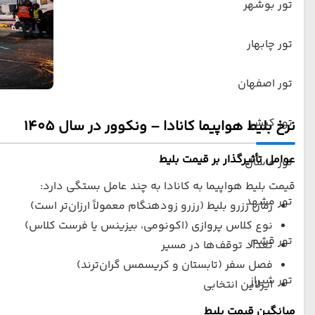
تور بوشهر
تور چابهار
تور اصفهان
تور کیش
نرخ بلیط هواپیما کانادا – ونکوور در سال 1405
عوامل تأثیرگذار بر قیمت بلیط
تور ماسال
قیمت بلیط هواپیما به کانادا به چند عامل بستگی دارد:
تور مشهد
زمان رزرو بلیط (رزرو زودهنگام معمولاً ارزان‌تر است)
نوع کلاس پروازی (اکونومی، بیزینس یا فرست کلاس)
تور قشم
تعداد توقف‌ها در مسیر
فصل سفر (تابستان و کریسمس گران‌ترند)
تور شیراز
ایرلاین انتخابی
میانگین قیمت بلیط