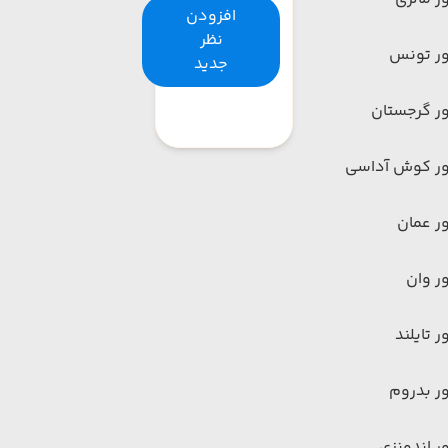
افزودن
نظر
ور تونس
جدید
ر گرجستان
ور کوش آداسی
ر عمان
ر وان
ر تایلند
ر بدروم
ر اندونزی