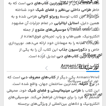
تور گرجستان
(مشاهده همه)
Cavalli Club یکی از
مشهورترین کلاب‌های دبی
است که به
خاطر
طراحی داخلی بی‌نظیر
و
فضای شیک
خود شناخته
تور باتومی
می‌شود. این کلاب توسط
روبرتو کاوالی
طراحی شده و به
همین دلیل،
استایل ایتالیایی
در تمام جزئیات آن مشهود
تور ترکیبی گرجستان
است. Cavalli Club با
موسیقی‌های متنوع
از جمله
الکترونیک، هیپ‌هاپ و پاپ، تجربه‌ای فوق‌العاده از
تور تفلیس
تفریحات شبانه را به مهمانان خود ارائه می‌دهد. نورپردازی
خاص و
دکوراسیون جذاب
این کلاب، آن را به یکی از
تور سریلانکا
پربازدیدترین کلاب‌های دبی
تبدیل کرده است.
کلاب Armani/Privé
تور سریلانکا
(مشاهده همه)
Armani/Privé یکی دیگر از
کلاب‌های معروف دبی
است که
تور ترکیبی سریلانکا
در
برج خلیفه
، بلندترین ساختمان جهان، واقع شده است.
این کلاب با
طراحی مینیمالیستی و فضای شیک
خود، محیطی
تور اندونزی
منحصر به فرد را برای مهمانان فراهم می‌کند. موسیقی‌های
الکترونیک و DJ‌های بین‌المللی از ویژگی‌های برجسته