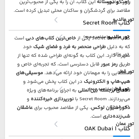
راحت و دوستانه
این کلاب، آن را به یکی از محبوب‌ترین
تور گوانجو
مقاصد برای گردشگران و ساکنان محلی تبدیل کرده است.
تور مالدیو
کلاب Secret Room
تور مالدیو
(مشاهده همه)
کلاب Secret Room یکی از
خاص‌ترین کلاب‌های دبی
است
که به دلیل
طراحی منحصر به فرد و فضای شیک
خود
تور ماله
شهرت دارد. این کلاب به گونه‌ای طراحی شده که تنها از
طریق
رمز ع
بور
قابل دسترسی است، که تجربه‌ای خاص و
تور قطر
استثنایی را به مهمانان خود ارائه می‌دهد.
موسیقی‌های
هیپ‌هاپ و الکترونیک
در این کلاب پخش می‌شود و
تور قطر
(مشاهده همه)
DJ‌های برجسته بین‌المللی
به اجرای برنامه‌های ویژه
می‌پردازند. Secret Room با
نورپردازی خیره‌کننده
و
تور دوحه
دکوراسیون لوکس
، یکی از مقاصد محبوب برای
عاشقان
شب‌زنده‌داری
است.
تور عمان
کلاب 1 OAK Dubai