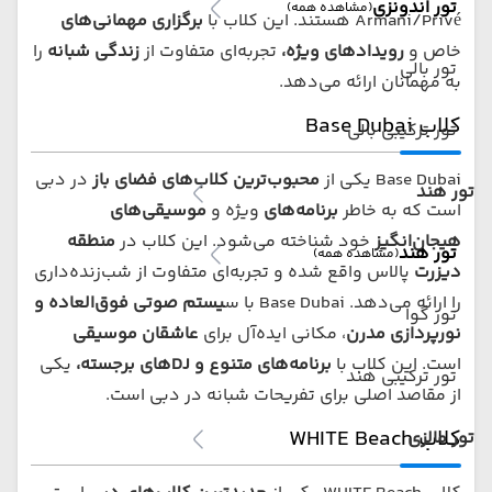
تور اندونزی
(مشاهده همه)
Armani/Privé هستند. این کلاب با
برگزاری مهمانی‌های
خاص و
رویدادهای ویژه،
تجربه‌ای متفاوت از
زندگی شبانه
را
تور بالی
به مهمانان ارائه می‌دهد.
کلاب Base Dubai
تور ترکیبی بالی
Base Dubai یکی از
محبوب‌ترین کلاب‌های فضای باز
در دبی
تور هند
است که به خاطر
برنامه‌های
ویژه و
موسیقی‌های
هیجان‌انگیز
خود شناخته می‌شود. این کلاب در
منطقه
تور هند
(مشاهده همه)
دیزرت
پالاس واقع شده و تجربه‌ای متفاوت از شب‌زنده‌داری
را ارائه می‌دهد. Base Dubai با س
یستم صوتی فوق‌العاده و
تور گوا
نورپردازی مدرن
، مکانی ایده‌آل برای
عاشقان موسیقی
است. این کلاب با
برنامه‌های متنوع و DJ‌های
برجسته،
یکی
تور ترکیبی هند
از مقاصد اصلی برای تفریحات شبانه در دبی است.
کلاب WHITE Beach
تور مالزی