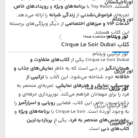
تورتاجیکستان
هستند. Toy Room با
برنامه‌های ویژه
و
رویدادهای خاص
،
تجربه‌ای
فراموش‌نشدنی
از
زندگی شبانه
را ارائه می‌دهد.
تور ویتنام
خدمات VIP و میزهای اختصاصی
از دیگر ویژگی‌های برجسته
این کلاب هستند.
تور ویتنام
(مشاهده همه)
کلاب Cirque Le Soir Dubai
تور ترکیبی ویتنام
Cirque Le Soir Dubai یکی از
کلاب‌های متفاوت و
هیجان‌انگیز
در دبی است که به خاطر
نمایش‌های جذاب و
تور برزیل
خلاقانه
خود شناخته می‌شود. این کلاب با
ترکیبی از
موسیقی، نمایش و هنرهای نمایشی
، تجربه‌ای منحصر به
تور برزیل
(مشاهده همه)
فرد را برای مهمانان فراهم می‌کند. نورپردازی حرفه‌ای و
دکوراسیون خاص این کلاب، فضایی
رویایی و اسرارآمیز
را
تور ترکیبی برزیل
به وجود آورده است. Cirque Le Soir با
برنامه‌های ویژه
و
پ
رفورمنس‌های منحصر به فرد
، یکی از
پربازدیدترین
تور فیلیپین
کلاب‌های دبی
است.