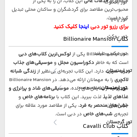
حرفه‌ای و
خدمات عالی
این کلاب، آن را به یکی از
تور بانکوک
محبوب‌ترین مقاصد برای گردشگران و ساکنان محلی تبدیل
کرده است.
تور پاتایا
برای رزرو تور دبی
اینجا
کلیک کنید
تور پوکت
کلاب Billionaire Mansion
تور ترکیبی تایلند
Billionaire Mansion یکی از
لوکس‌ترین کلاب‌های دبی
است که به خاطر
دکوراسیون مجلل
و
موسیقی‌های جذاب
تور ارمنستان
خود شهرت دارد. این کلاب تجربه‌ای بی‌نظیر از
زندگی شبانه
لاکچری
را به مهمانان ارائه می‌دهد. در Billionaire Mansion
تور ارمنستان
می‌توانید از نمایش‌های زنده،
موسیقی‌های شاد و پرانرژی و
(مشاهده همه)
غذاهای لذیذ
لذت ببرید. این کلاب با
برنامه‌های خاص
و
تور ایروان
جشن‌های منحصر به فرد
، یکی از مقاصد مورد علاقه برای
تجربه‌ی
شب‌های خاص
در دبی است.
تور گرجستان
کلاب Cavalli Club