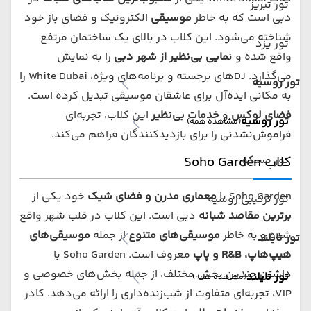
تور تبریز
دبی است که به خاطر
موسیقی
الکترونیک و فضای باز خود
شناخته می‌شود. این کلاب در بالای یک ساختمان مرتفع
تور یزد
واقع شده و ن
مایی بی‌نظیر از شهر دبی
را به نمایش
می‌گذارد. DJ‌های برجسته و برنامه‌های ویژه، White Dubai را
تور روسیه
به مکانی ایده‌آل برای عاشقان موسیقی تبدیل کرده است.
فضای لوکس
و
خدمات بی‌نظیر
این کلاب، تجربه‌ای
تور روسیه
(مشاهده همه)
فراموش‌نشدنی را برای بازدیدکنندگان فراهم می‌کند.
تور مسکو
کلاب Soho Garden
Soho Garden با
معماری مدرن و فضای شیک
خود یکی از
تور ترکیبی روسیه
برترین مقاصد شبانه
دبی است. این کلاب در قلب شهر واقع
شده و به خاطر
موسیقی‌های متنوع
از جمله
موسیقی‌های
تور تایلند
هیپ‌هاپ، R&B
و پاپ
معروف است. Soho Garden با
داشتن چندین بخش مختلف، از جمله بخش‌های خصوصی و
تور تایلند
(مشاهده همه)
VIP، تجربه‌ای متفاوت از شب‌زنده‌داری را ارائه می‌دهد. کادر