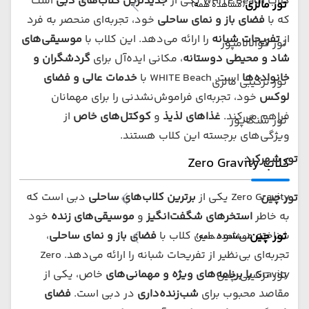
کلاب WHITE Beach یکی از
جدیدترین کلاب‌های دبی
است
تور مالزی
(مشاهده همه)
که با
فضای باز و نمای ساحلی
خود، تجربه‌ای منحصر به فرد
از
تفریحات شبانه
را ارائه می‌دهد. این کلاب با
موسیقی‌های
تور کوالالامپور
شاد و محیطی دوستانه
، مکانی ایده‌آل برای
گردشگران و
خانواده‌ها
است. WHITE Beach با
خدمات عالی
و فضای
تور ترکیبی مالزی
لوکس
خود، تجربه‌ای فراموش‌نشدنی را برای مهمانان
فراهم می‌کند.
غذاهای لذیذ
و
کوکتل‌های خاص
از
تور سنگاپور
ویژگی‌های برجسته این کلاب هستند.
تور شهرکرد
کلاب Zero Gravity
Zero Gravity یکی از
برترین کلاب‌های ساحلی
دبی است که
تور چین
به خاطر
استخرهای شگفت‌انگیز
و
موسیقی‌های زنده
خود
شناخته می‌شود. این کلاب با
فضای باز و نمای ساحلی
،
تور چین
(مشاهده همه)
تجربه‌ای بی‌نظیر از تفریحات شبانه را ارائه می‌دهد. Zero
Gravity
ب
ا برنامه‌های ویژه و مهمانی‌های
خاص، یکی از
تور ترکیبی چین
مقاصد محبوب برای
شب‌زنده‌داری
در دبی است.
فضای