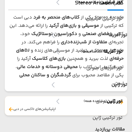
تور فیلیپین
کلاب Stereo Arcade
(مشاهده همه)
Stereo Arcade یکی از
کلاب‌های منحصر به فرد
دبی است
تور ترکیبی فیلیپین
که ترکیبی از
موسیقی و بازی‌های آرکید
را ارائه می‌دهد. این
کلاب با
فضای صنعتی
و
دکوراسیون نوستالژیک
خود،
تور آفریقا
تجربه‌ای
متفاوت از شب‌زنده‌داری
را فراهم می‌کند. در
Stereo Arcade می‌توانید از موسیقی‌های زنده و
DJ‌های
تور آفریقا
(مشاهده همه)
حرفه‌ای
لذت ببرید و همچنین
بازی‌های کلاسیک
آرکید را
تجربه کنید. این کلاب با
محیطی دوستانه و خدمات عالی
،
تور آفریقای جنوبی
یکی از مقاصد محبوب برای
گردشگران و ساکنان محلی
است.
تور ژاپن
تور ژاپن
(مشاهده همه)
برنامه سفر دبی
اپلیکیشن‌های تاکسی در دبی
تور ترکیبی ژاپن
مقالات پربازدید