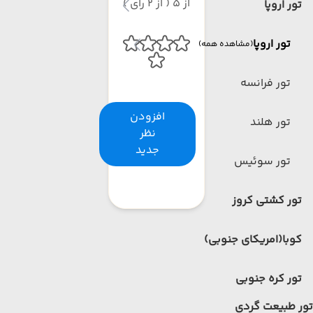
از 5 ( از 2 رای )
تور اروپا
تور اروپا
(مشاهده همه)
تور فرانسه
افزودن
تور هلند
نظر
جدید
تور سوئیس
تور کشتی کروز
کوبا(امریکای جنوبی)
تور کره جنوبی
تور طبیعت گردی