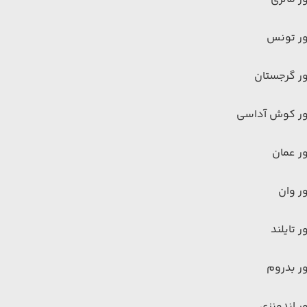
ور تونس
ر گرجستان
ور کوش آداسی
ر عمان
ر وان
ر تایلند
ر بدروم
ر اندونزی