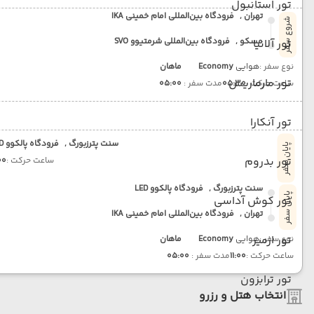
تور استانبول
تهران ,
فرودگاه بین‌المللی امام خمینی IKA
شروع سفر
مسکو ,
فرودگاه بین‌المللی شرمتیوو SVO
تور آلانیا
نوع سفر :
هوایی
Economy
ماهان
تور مارماریس
ساعت حرکت :
05:30
مدت سفر :
05:00
تور آنکارا
سنت پترزبورگ ,
فرودگاه پالکوو LED
پایان سفر
تور بدروم
ساعت حرکت :
:00
سنت پترزبورگ ,
فرودگاه پالکوو LED
پایان سفر
تور کوش آداسی
تهران ,
فرودگاه بین‌المللی امام خمینی IKA
تور ازمیر
نوع سفر :
هوایی
Economy
ماهان
ساعت حرکت :
11:00
مدت سفر :
05:00
تور ترابزون
انتخاب هتل و رزرو