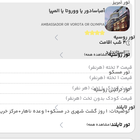
تور تبریز
آمباسادور یا ووروتا یا المپیا
تور یزد
AMBASSADOR OR VOROTA OR OLYMPIA
تور روسیه
4 شب اقامت
استاندارد
تور روسیه
(مشاهده همه)
قیمت 2 تخته (هرنفر)
تور مسکو
قیمت 1 تخته (هرنفر)
قیمت کودک با تخت (هر نفر)
تور ترکیبی روسیه
قیمت کودک بدون تخت (هرنفر)
تور تایلند
توضیحات: 1 روز گشت شهری در مسکو+1 وعده ناهار+مرکز خرید 1 گشت شهری در سنت با 1 وعده ناهار+1 گشت انحصاری 1 وعده ناهار + مرکز خرید
تور تایلند
(مشاهده همه)