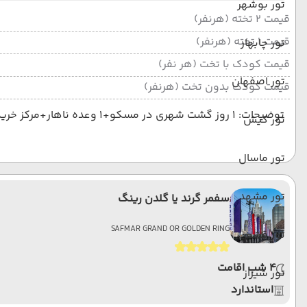
تور بوشهر
قیمت 2 تخته (هرنفر)
قیمت 1 تخته (هرنفر)
تور چابهار
قیمت کودک با تخت (هر نفر)
تور اصفهان
قیمت کودک بدون تخت (هرنفر)
توضیحات: 1 روز گشت شهری در مسکو+1 وعده ناهار+مرکز خرید 1 گشت شهری در سنت با 1 وعده ناهار+1 گشت انحصاری 1 وعده ناهار + مرکز خرید
تور کیش
تور ماسال
تور مشهد
سفمر گرند یا گلدن رینگ
SAFMAR GRAND OR GOLDEN RING
تور قشم
4 شب اقامت
تور شیراز
استاندارد