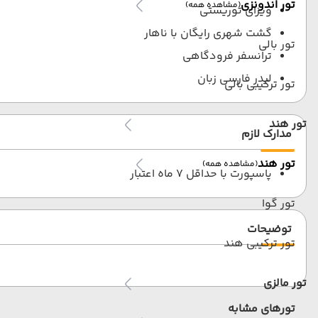
تور اندونزی
(مشاهده همه)
ویزای توریستی
گشت شهری رایگان با ناهار
تور بالی
ترانسفر فرودگاهی
لیدر فارسی زبان
تور ترکیبی بالی
تور هند
مدارک لازم
تور هند
(مشاهده همه)
پاسپورت با حداقل 7 ماه اعتبار
تور گوا
توضیحات
تور ترکیبی هند
تور مالزی
تورهای مشابه