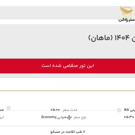
ن)
این تور منقضی شده است
 IKA
مدت سفر :
05:00
مس
05:30
نوع سفر :
هوایی
Economy
ایر
7 شب اقامت در مسکو