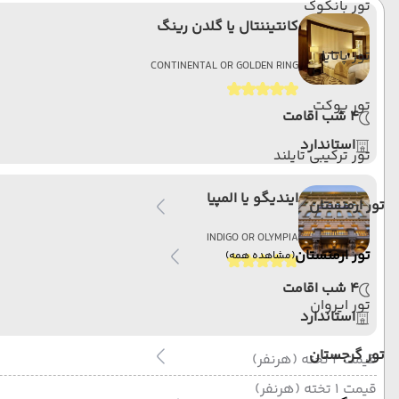
تور بانکوک
کانتیننتال یا گلدن رینگ
تور پاتایا
CONTINENTAL OR GOLDEN RING
تور پوکت
4 شب اقامت
استاندارد
تور ترکیبی تایلند
ایندیگو یا المپیا
تور ارمنستان
INDIGO OR OLYMPIA
تور ارمنستان
(مشاهده همه)
4 شب اقامت
تور ایروان
استاندارد
تور گرجستان
قیمت 2 تخته (هرنفر)
قیمت 1 تخته (هرنفر)