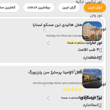
تور ترکیبی ترکیه
ارزان ترین
گران ترین
بیشترین خدمات
کمترین ستا
تور وان
هتل هالیدی این مسکو لسنایا
تور امارات
Holiday Inn Moscow Lesnaya
تور امارات
(مشاهده همه)
4 شب اقامت
تور دبی
استاندارد
تور نمایشگاهی دبی
هتل دومینا پرستیژ سن پترزبورگ
domina prestige Hotel saint petersburg
تور ایرانگردی
4 شب اقامت
تور ایرانگردی
(مشاهده همه)
استاندارد