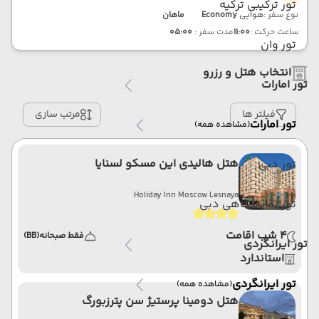
تور ترکیبی ترکیه
نوع سفر :
هوایی
Economy
ماهان
ساعت حرکت :
11:00
مدت سفر :
05:00
تور وان
انتخاب هتل و رزرو
تور امارات
فیلتر ها
مرتب سازی
تور امارات
(مشاهده همه)
هتل هالیدی این مسکو لسنایا
تور دبی
Holiday Inn Moscow Lesnaya
تور نمایشگاهی دبی
4 شب اقامت
فقط صبحانه
(BB)
تور ایرانگردی
استاندارد
تور ایرانگردی
(مشاهده همه)
هتل دومینا پرستیژ سن پترزبورگ