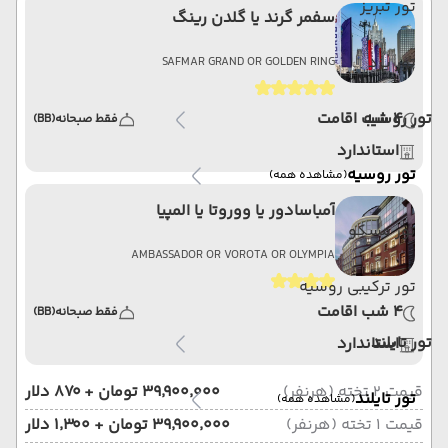
تور تبریز
سفمر گرند یا گلدن رینگ
تور یزد
SAFMAR GRAND OR GOLDEN RING
4 شب اقامت
تور روسیه
فقط صبحانه
(BB)
استاندارد
تور روسیه
(مشاهده همه)
آمباسادور یا ووروتا یا المپیا
تور مسکو
AMBASSADOR OR VOROTA OR OLYMPIA
تور ترکیبی روسیه
4 شب اقامت
فقط صبحانه
(BB)
تور تایلند
استاندارد
قیمت 2 تخته (هرنفر)
۳۹٬۹۰۰٬۰۰۰ تومان + ۸۷۰ دلار
تور تایلند
(مشاهده همه)
قیمت 1 تخته (هرنفر)
۳۹٬۹۰۰٬۰۰۰ تومان + ۱٬۳۰۰ دلار