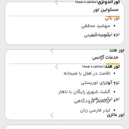
تور اندونزی
(مشاهده همه)
مسئولین تور
تور بالی
مهشید محققی
تور ترکیبی بالی
سوده سلیمی
تور هند
خدمات آژانس
تور هند
(مشاهده همه)
اقامت در هتل با صبحانه
تور گوا
ویزای توریستی
گشت شهری رایگان با ناهار
تور ترکیبی هند
ترانسفر فرودگاهی
لیدر فارسی زبان
تور مالزی