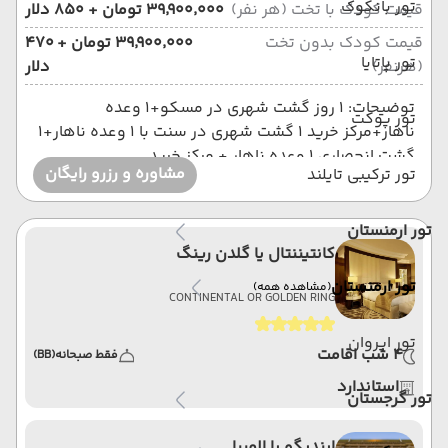
تور بانکوک
قیمت کودک با تخت (هر نفر)
۳۹٬۹۰۰٬۰۰۰ تومان + ۸۵۰ دلار
قیمت کودک بدون تخت
۳۹٬۹۰۰٬۰۰۰ تومان + ۴۷۰
تور پاتایا
(هرنفر)
دلار
توضیحات: 1 روز گشت شهری در مسکو+1 وعده
تور پوکت
ناهار+مرکز خرید 1 گشت شهری در سنت با 1 وعده ناهار+1
گشت انحصاری 1 وعده ناهار + مرکز خرید
مشاوره و رزرو رایگان
تور ترکیبی تایلند
تور ارمنستان
کانتیننتال یا گلدن رینگ
تور ارمنستان
(مشاهده همه)
CONTINENTAL OR GOLDEN RING
تور ایروان
4 شب اقامت
فقط صبحانه
(BB)
استاندارد
تور گرجستان
ایندیگو یا المپیا