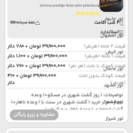
تور بوشهر
domina prestige Hotel saint petersburg
تور چابهار
4 شب اقامت
فقط صبحانه
(BB)
استاندارد
تور اصفهان
قیمت 2 تخته (هرنفر)
۳۹٬۹۰۰٬۰۰۰ تومان + ۷۸۰ دلار
تور کیش
قیمت 1 تخته (هرنفر)
۳۹٬۹۰۰٬۰۰۰ تومان + ۱٬۱۰۰ دلار
قیمت کودک با تخت (هر نفر)
۳۹٬۹۰۰٬۰۰۰ تومان + ۷۶۰ دلار
تور ماسال
قیمت کودک بدون تخت
۳۹٬۹۰۰٬۰۰۰ تومان + ۴۱۰
(هرنفر)
دلار
تور مشهد
توضیحات: 1 روز گشت شهری در مسکو+1 وعده
تور قشم
ناهار+مرکز خرید 1 گشت شهری در سنت با 1 وعده ناهار+1
گشت انحصاری 1 وعده ناهار + مرکز خرید
مشاوره و رزرو رایگان
تور شیراز