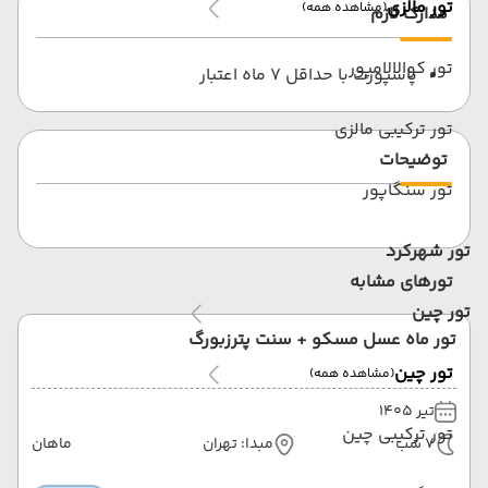
تور مالزی
(مشاهده همه)
مدارک لازم
تور کوالالامپور
پاسپورت با حداقل 7 ماه اعتبار
تور ترکیبی مالزی
توضیحات
تور سنگاپور
تور شهرکرد
تورهای مشابه
تور چین
تور ماه عسل مسکو + سنت پترزبورگ
تور چین
(مشاهده همه)
تیر 1405
تور ترکیبی چین
7 شب
مبدا: تهران
ماهان