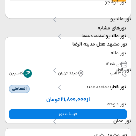
تور گوانجو
تور مالدیو
تورهای مشابه
تور مالدیو
(مشاهده همه)
تور مشهد هتل مدینه الرضا
تور ماله
تیر 1405
تور قطر
3 شب
مبدا: تهران
کاسپین
تور قطر
(مشاهده همه)
اقساطی
از
۲۱٬۸۰۰٬۰۰۰ تومان
تور دوحه
جزییات تور
تور عمان
تور مشهد بشری