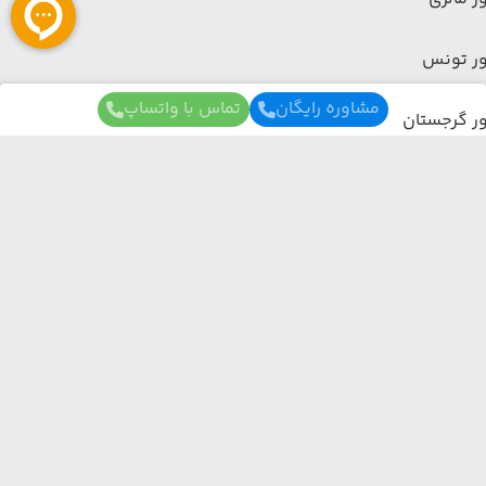
ور تونس
مشاوره رایگان
تماس با واتساپ
ر گرجستان
ور کوش آداسی
ر عمان
برای آگاهی از تور های لحظه آخری ما عضو شوید
ر وان
ما از هر مبدا و به هر مقصدی بهترین برنامه سفر
رو برات میچینیم فقط کافیه شمارتو اینجا بزاری به
ر تایلند
زودی با شما تماس می‌گیریم.
ر بدروم
ر اندونزی