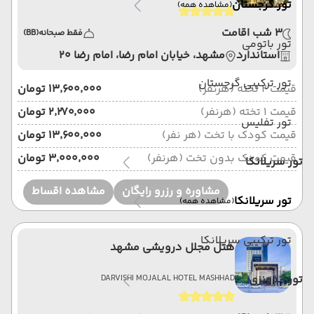
تور گرجستان
(مشاهده همه)
3 شب اقامت
فقط صبحانه
(BB)
تور باتومی
استاندارد
مشهد، خیابان امام رضا، امام رضا 20
تور ترکیبی گرجستان
قیمت 2 تخته (هرنفر)
۱۳٬۶۰۰٬۰۰۰ تومان
قیمت 1 تخته (هرنفر)
۲٬۲۷۰٬۰۰۰ تومان
تور تفلیس
قیمت کودک با تخت (هر نفر)
۱۳٬۶۰۰٬۰۰۰ تومان
قیمت کودک بدون تخت (هرنفر)
۳٬۰۰۰٬۰۰۰ تومان
تور سریلانکا
مشاوره و رزرو رایگان
مشاهده اقساط
تور سریلانکا
(مشاهده همه)
تور ترکیبی سریلانکا
هتل مجلل درویشی مشهد
تور اندونزی
DARVISHI MOJALAL HOTEL MASHHAD