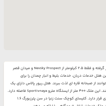
هتل ماریوت واسیلفسکی (ریور پالاس) در شهر سن پترزبورگ، روسیه واقع شده است. این هتل 4 ستاره در جزیره واسیلیفسکی قرار گرفته و فقط 2.5 کیلومتر از Nevsky Prospect و میدان قصر
ه وای فای رایگان اشاره کرد. این هتل خدمات دربان، خدمات بلیط و انبار چمدان را برای
ند از صبحانه قاره ای لذت ببرند. هتل ریور پالاس دارای یک
تراس است. این هتل یک مرکز تجاری نیز دارد و مهمانان می توانند از دستگاه فکس و دستگاه فتوکپی هتل ریور پالاس استفاده کنند. این ملک 400 متر از ایستگاه مترو Sportivnaya فاصله دارد.
همچنین در مجاورت فضاهای عمومی و فرهنگی مدرن - Sevkabel Porto در 4 کیلومتری و موزه هنرهای معاصر Erarta در 3 کیلومتری قرار دارد. کلیسای کوچک سنت زنیا در سن پترزبورگ 1.6