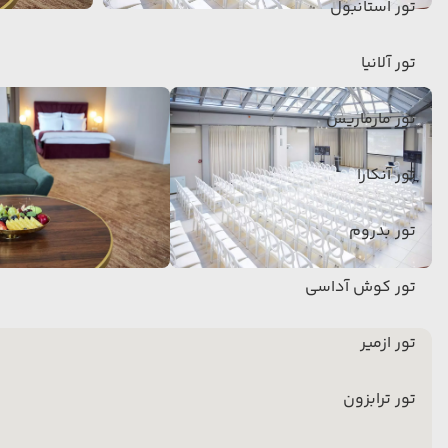
تور استانبول
تور آلانیا
تور مارماریس
تور آنکارا
تور بدروم
تور کوش آداسی
تور ازمیر
تور ترابزون