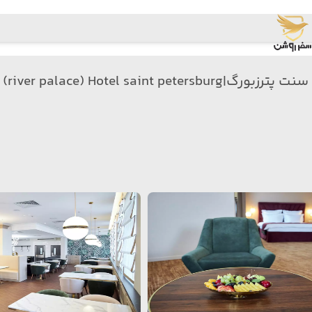
marriott vasilievsky (rive