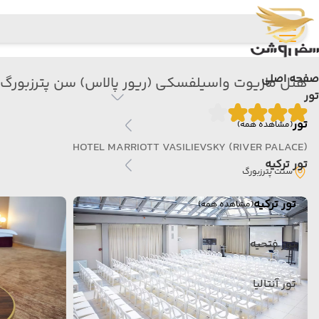
صفحه اصلی
هتل ماریوت واسیلفسکی (ریور پالاس) سن پترزبورگ سنت پترزبورگ|r palace) Hotel saint petersburg
تور
تور
(مشاهده همه)
HOTEL MARRIOTT VASILIEVSKY (RIVER PALACE)
تور ترکیه
سنت پترزبورگ
تور ترکیه
(مشاهده همه)
تور فتحیه
تور آنتالیا